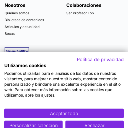
Nosotros
Colaboraciones
Quiénes somos
Ser Profesor Top
Biblioteca de contenidos
Articulos y actualidad
Becas
Política de privacidad
Utilizamos cookies
Podemos utilizarlas para el análisis de los datos de nuestros
visitantes, para mejorar nuestro sitio web, mostrar contenido
personalizado y brindarle una excelente experiencia en el sitio
web. Para obtener más información sobre las cookies que
utilizamos, abre los ajustes.
Mapa del sitio
Términos y Condiciones de Uso
Política de Privacidad
Política de Seguridad
Accesibilidad
Cookies
Aceptar todo
Personalizar selección
Rechazar
©2026 OpenWebinars S.L.