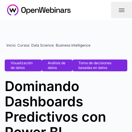
|||
Inicio
Cursos
Data Science
Business Intelligence
Visualización
Análisis de
Toma de decisiones
de datos
datos
basadas en datos
Dominando
Dashboards
Predictivos con