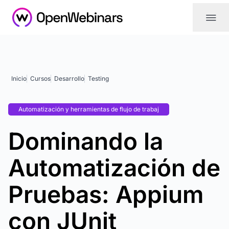
|||
Inicio
Cursos
Desarrollo
Testing
Automatización y herramientas de flujo de trabaj
Dominando la
Automatización de
Pruebas: Appium
con JUnit