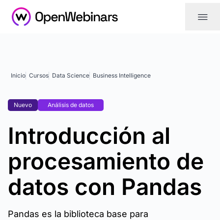
|||
Inicio
Cursos
Data Science
Business Intelligence
Nuevo
Análisis de datos
Introducción al
procesamiento de
datos con Pandas
Pandas es la biblioteca base para