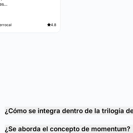
s...
errocal
4.8
¿Cómo se integra dentro de la trilogía d
¿Se aborda el concepto de momentum?