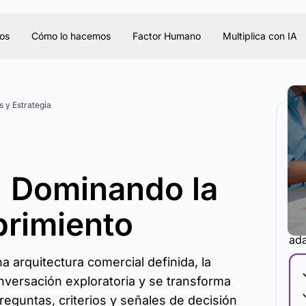
os
Cómo lo hacemos
Factor Humano
Multiplica con IA
 y Estrategia
: Dominando la
brimiento
La 
ada
a arquitectura comercial definida, la
nversación exploratoria y se transforma
eguntas, criterios y señales de decisión