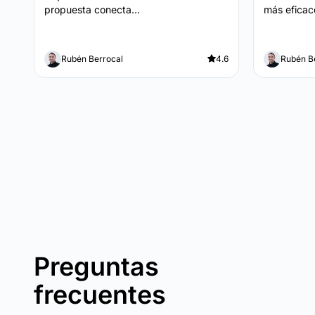
propuesta conecta...
más eficace
Rubén Berrocal
4.6
Rubén B
Preguntas
frecuentes