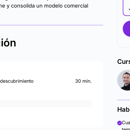
line y consolida un modelo comercial
ción
Cur
 descubrimiento
30 min.
Hab
Cua
tem