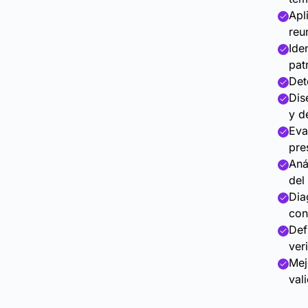
Apl
reu
Ide
pat
Det
Dis
y d
Eva
pre
Aná
del 
Dia
con
Def
ver
Mej
val