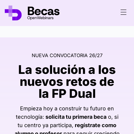
|
|
|
NUEVA CONVOCATORIA 26/27
La solución a los
nuevos retos de
la FP Dual
Empieza hoy a construir tu futuro en
tecnología:
solicita tu primera beca
o, si
tu centro ya participa,
regístrate como
alumno o profesor
para seguir creciendo