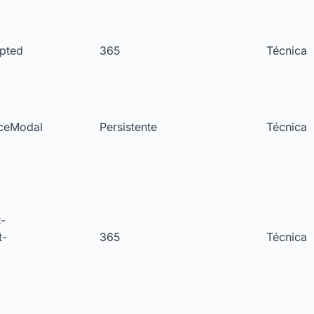
pted
365
Técnica
ceModal
Persistente
Técnica
t-
t-
365
Técnica