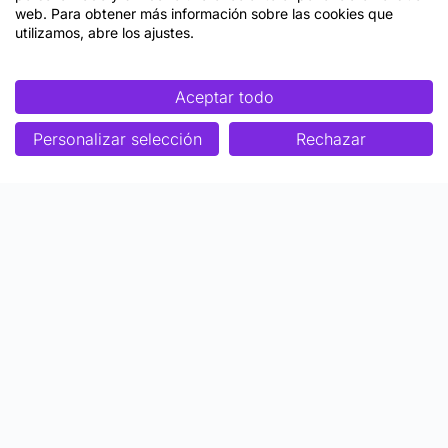
web. Para obtener más información sobre las cookies que
utilizamos, abre los ajustes.
Aceptar todo
Personalizar selección
Rechazar
Enfoque
Soluciones
Metodología SENDA
Aprendizaje Estratégico
Nosotros
Colaboraciones