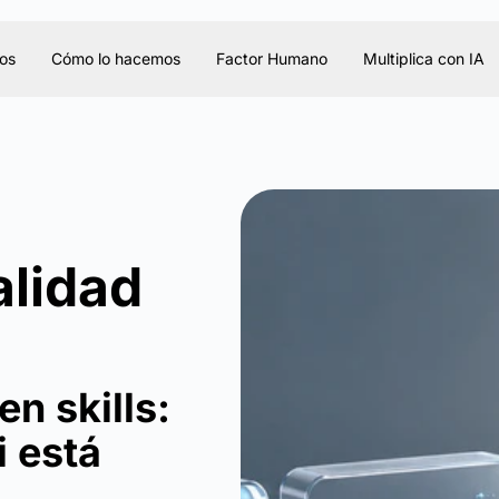
os
Cómo lo hacemos
Factor Humano
Multiplica con IA
alidad
n skills:
i está