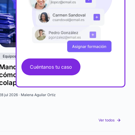
Equipos
Mandos intermedios saturados:
Cuéntanos tu caso
cómo rediseñar su rol antes del
colapso
28 jul 2026 ·
Malena Aguilar Ortiz
Ver todos