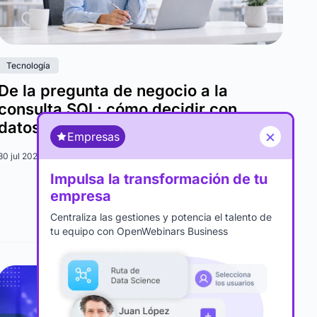
Tecnología
De la pregunta de negocio a la
consulta SQL: cómo decidir con
datos
×
Empresas
30 jul 2026 ·
Gustavo Cimas Cuadrado
Impulsa la transformación de tu
empresa
Ver todos
Centraliza las gestiones y potencia el talento de
tu equipo con OpenWebinars Business