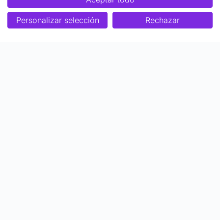
Personalizar selección
Rechazar
Enfoque
Soluciones
Metodología SENDA
Aprendizaje Estratégico
Nosotros
Colaboraciones
Quiénes somos
Ser Profesor Top
Biblioteca de contenidos
Articulos y actualidad
Becas