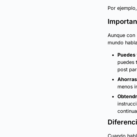
Por ejemplo,
Importan
Aunque con l
mundo habla
Puedes 
puedes t
post par
Ahorras
menos in
Obtendr
instrucc
continua
Diferenc
Cuando habl