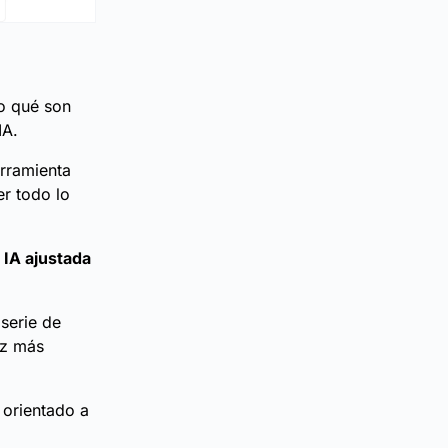
do qué son
IA.
erramienta
er todo lo
a
IA ajustada
serie de
ez más
 orientado a