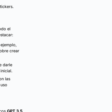
tickers.
odo el
stacar:
r ejemplo,
obre crear
e darle
nicial.
on las
 uso
icos
GPT 3.5