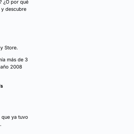
n? ¿O por qué
n y descubre
y Store.
nía más de 3
l año 2008
Ts
l que ya tuvo
.