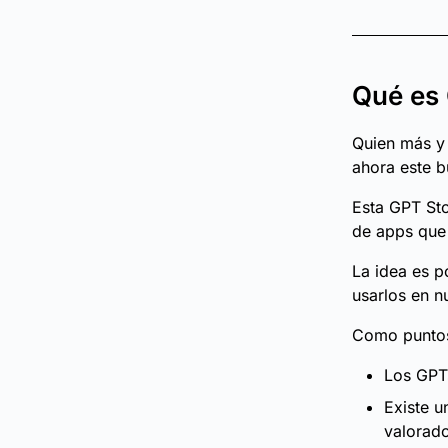
Qué es 
Quien más y
ahora este b
Esta GPT St
de apps que
La idea es p
usarlos en n
Como puntos
Los GPTs
Existe 
valorado