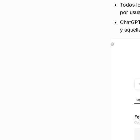
Todos l
por usua
ChatGPT 
y aquell