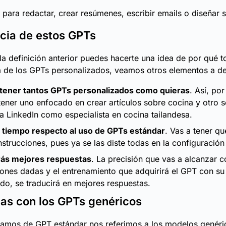
 para redactar, crear resúmenes, escribir emails o diseñar s
cia de estos GPTs
a definición anterior puedes hacerte una idea de por qué t
 de los GPTs personalizados, veamos otros elementos a de
tener tantos GPTs personalizados como quieras
. Así, po
ener uno enfocado en crear artículos sobre cocina y otro s
a LinkedIn como especialista en cocina tailandesa.
 tiempo respecto al uso de GPTs estándar
. Vas a tener qu
strucciones, pues ya se las diste todas en la configuración i
ás mejores respuestas
. La precisión que vas a alcanzar c
iones dadas y el entrenamiento que adquirirá el GPT con su
do, se traducirá en mejores respuestas.
ias con los GPTs genéricos
amos de GPT estándar nos referimos a los modelos genér