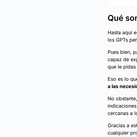
Qué son
Hasta aquí e
los GPTs per
Pues bien, p
capaz de exp
que le pidas
Eso es lo q
a las neces
No obstante,
indicaciones
cercanas a l
Gracias a es
cualquier pr