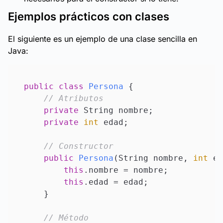
Ejemplos prácticos con clases
El siguiente es un ejemplo de una clase sencilla en
Java:
public
class
Persona
 {

// Atributos
private
 String nombre;

private
int
 edad;

// Constructor
public
Persona
(
String nombre, 
int
 ed
this
.nombre = nombre;

this
.edad = edad;

    }

// Método