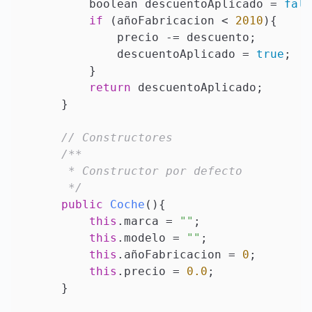
        boolean descuentoAplicado = 
fals
if
 (añoFabricacion < 
2010
){

            precio -= descuento;

            descuentoAplicado = 
true
;

        }

return
 descuentoAplicado;

    }

// Constructores
/**

     * Constructor por defecto

     */
public
Coche
()
{

this
.marca = 
""
;

this
.modelo = 
""
;

this
.añoFabricacion = 
0
;

this
.precio = 
0.0
;

    }
