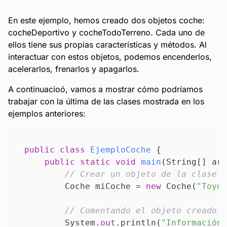
En este ejemplo, hemos creado dos objetos coche:
cocheDeportivo y cocheTodoTerreno. Cada uno de
ellos tiene sus propias características y métodos. Al
interactuar con estos objetos, podemos encenderlos,
acelerarlos, frenarlos y apagarlos.
A continuacioó, vamos a mostrar cómo podríamos
trabajar con la última de las clases mostrada en los
ejemplos anteriores:
public
class
EjemploCoche
 {

public
static
void
main
(
String[] arg
// Crear un objeto de la clase C
        Coche miCoche = 
new
 Coche(
"Toyot
// Comentando el objeto creado
        System.
out
.println(
"Información 