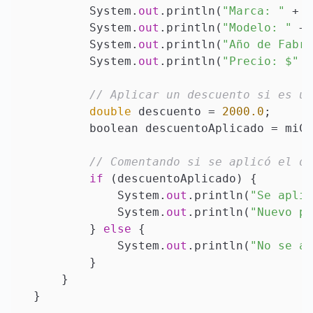
        System.
out
.println(
"Marca: "
 + m
        System.
out
.println(
"Modelo: "
 + 
        System.
out
.println(
"Año de Fabri
        System.
out
.println(
"Precio: $"
 +
// Aplicar un descuento si es un
double
 descuento = 
2000.0
;

        boolean descuentoAplicado = miCo
// Comentando si se aplicó el de
if
 (descuentoAplicado) {

            System.
out
.println(
"Se aplic
            System.
out
.println(
"Nuevo pr
        } 
else
 {

            System.
out
.println(
"No se ap
        }

    }
