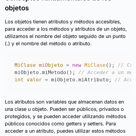
objetos
Los objetos tienen atributos y métodos accesibles,
para acceder a los métodos y atributos de un objeto,
utilizamos el nombre del objeto seguido de un punto
(.) y el nombre del método o atributo.
MiClase
miObjeto
=
new
MiClase
(); 
// Cre
miObjeto.miMetodo(); 
// Acceder a un mét
int
valor
=
 miObjeto.miAtributo; 
// Acce
Los atributos son variables que almacenan datos en
una clase u objeto. Pueden ser públicos, privados o
protegidos, y se pueden acceder utilizando métodos
públicos conocidos como getters y setters. Para
acceder a un atributo, puedes utilizar estos métodos