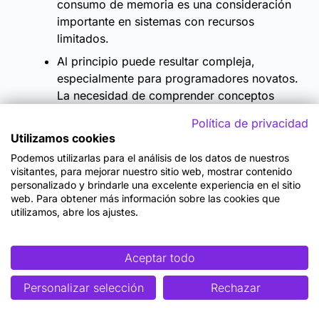
consumo de memoria es una consideración
importante en sistemas con recursos
limitados.
Al principio puede resultar compleja,
especialmente para programadores novatos.
La necesidad de comprender conceptos
como herencia, polimorfismo y encapsulación
Política de privacidad
puede aumentar el tiempo de aprendizaje y
Utilizamos cookies
desarrollo. Sin embargo, con recursos
Podemos utilizarlas para el análisis de los datos de nuestros
adecuados de aprendizaje, esta barrera se
visitantes, para mejorar nuestro sitio web, mostrar contenido
puede superar.
personalizado y brindarle una excelente experiencia en el sitio
web. Para obtener más información sobre las cookies que
Conclusiones
utilizamos, abre los ajustes.
En conclusión, en este artículo hemos explorado los
Aceptar todo
conceptos fundamentales de la Programación
Orientada a Objetos (POO) en Java, un paradigma de
Personalizar selección
Rechazar
programación esencial en el desarrollo de software
moderno.