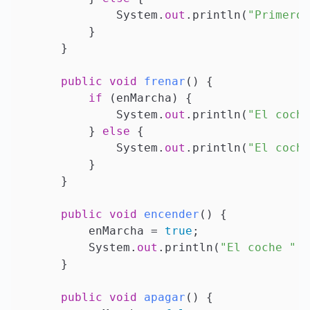
            System.
out
.println(
"Primero 
        }

    }

public
void
frenar
()
 {

if
 (enMarcha) {

            System.
out
.println(
"El coche
        } 
else
 {

            System.
out
.println(
"El coche
        }

    }

public
void
encender
()
 {

        enMarcha = 
true
;

        System.
out
.println(
"El coche "
 +
    }

public
void
apagar
()
 {
