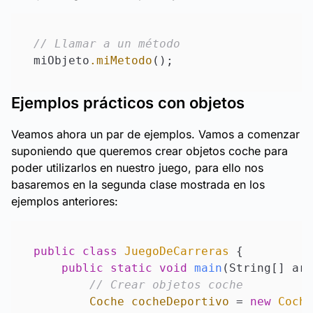
// Llamar a un método
miObjeto
.miMetodo
Ejemplos prácticos con objetos
Veamos ahora un par de ejemplos. Vamos a comenzar
suponiendo que queremos crear objetos coche para
poder utilizarlos en nuestro juego, para ello nos
basaremos en la segunda clase mostrada en los
ejemplos anteriores:
public
class
JuegoDeCarreras
 {

public
static
void
main
(String[] arg
// Crear objetos coche
Coche
cocheDeportivo
=
new
Coche