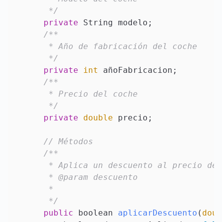
     */
private
 String modelo;

/**

     * Año de fabricación del coche

     */
private
int
 añoFabricacion;

/**

     * Precio del coche

     */
private
double
 precio;

// Métodos
/**

     * Aplica un descuento al precio del
     * @param descuento

     *

     */
public
 boolean 
aplicarDescuento
(
doub