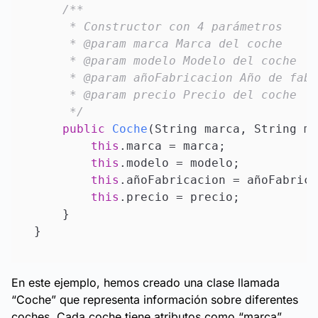
/**

     * Constructor con 4 parámetros

     * @param marca Marca del coche

     * @param modelo Modelo del coche

     * @param añoFabricacion Año de fabr
     * @param precio Precio del coche

     */
public
Coche
(
String marca, String mo
this
.marca = marca;

this
.modelo = modelo;

this
.añoFabricacion = añoFabrica
this
.precio = precio;

    }

En este ejemplo, hemos creado una clase llamada
“Coche” que representa información sobre diferentes
coches. Cada coche tiene atributos como “marca”,