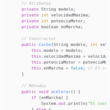
// Atributos
private
 String modelo;

private
int
 velocidadMaxima;

private
int
 potenciaMotor;

private
 boolean enMarcha;

// Constructor
public
Coche
(
String modelo, 
int
 velo
this
.modelo = modelo;

this
.velocidadMaxima = velocidad
this
.potenciaMotor = potenciaMot
this
.enMarcha = 
false
; 
// El coc
    }

// Métodos
public
void
acelerar
()
 {

if
 (enMarcha) {

            System.
out
.println(
"El coche
        } 
else
 {
