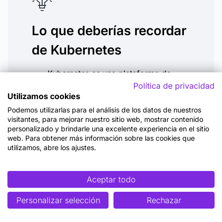
Lo que deberías recordar
de Kubernetes
Kubernetes es una plataforma de
código abierto, esencial para
Política de privacidad
Utilizamos cookies
administrar aplicaciones
contenerizadas.
Podemos utilizarlas para el análisis de los datos de nuestros
visitantes, para mejorar nuestro sitio web, mostrar contenido
Kubernetes no es una Plataforma
personalizado y brindarle una excelente experiencia en el sitio
como Servicio (PaaS) convencional.
web. Para obtener más información sobre las cookies que
utilizamos, abre los ajustes.
Aporta consistencia entre los
entornos de desarrollo, integración y
producción.
Aceptar todo
Su arquitectura basada en clústeres y
Personalizar selección
Rechazar
pods permite una gran escalabilidad.
La seguridad y mantenimiento son