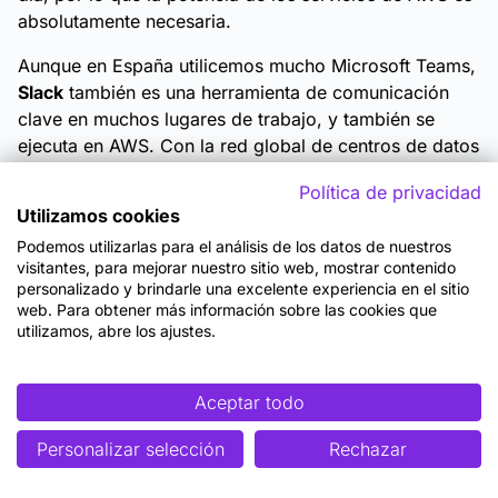
absolutamente necesaria.
Aunque en España utilicemos mucho Microsoft Teams,
Slack
también es una herramienta de comunicación
clave en muchos lugares de trabajo, y también se
ejecuta en AWS. Con la red global de centros de datos
de AWS y su fiabilidad, Slack puede mantener el flujo
Política de privacidad
de la conversación 24 horas al día, 7 días a la semana,
Utilizamos cookies
en cualquier parte del mundo, lo que facilita mucho la
Podemos utilizarlas para el análisis de los datos de nuestros
gestión de equipos internacionales.
visitantes, para mejorar nuestro sitio web, mostrar contenido
personalizado y brindarle una excelente experiencia en el sitio
Aplicaciones en diferentes industrias
web. Para obtener más información sobre las cookies que
utilizamos, abre los ajustes.
AWS no es sólo una plataforma, es un terreno para la
innovación. Con su ya mencionada escalabilidad,
Aceptar todo
fiabilidad y navegabilidad, es lo que necesitamos para
afrontar los imprevistos y el día a día.
Personalizar selección
Rechazar
Pongamos algunos ejemplos de cómo las empresas