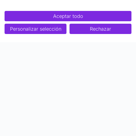
Aceptar todo
Personalizar selección
Rechazar
Enfoque
Soluciones
Metodología SENDA
Aprendizaje Estratégico
Nosotros
Colaboraciones
Quiénes somos
Ser Profesor Top
Biblioteca de contenidos