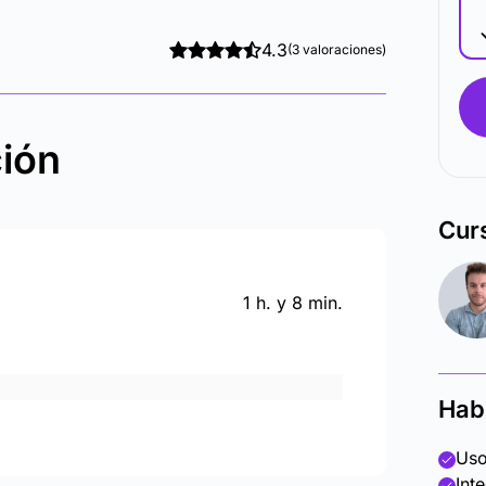
4.3
(3 valoraciones)
ción
Cur
1 h. y 8 min.
Hab
Uso
Int