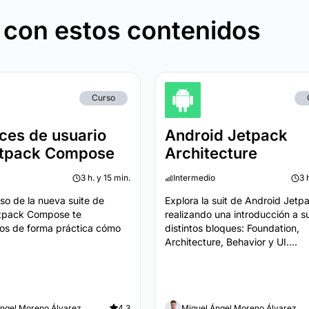
 con estos contenidos
Curso
aces de usuario
Android Jetpack
etpack Compose
Architecture
3 h. y 15 min.
Intermedio
3 
so de la nueva suite de
Explora la suit de Android Jetp
etpack Compose te
realizando una introducción a s
os de forma práctica cómo
distintos bloques: Foundation,
Architecture, Behavior y UI....
Ángel Moreno Álvarez
4.3
Miguel Ángel Moreno Álvarez