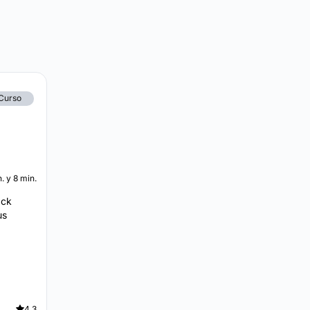
Curso
h. y 8 min.
ack
us
4.3