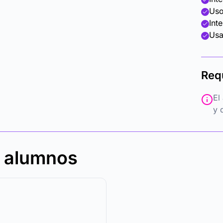
Uso
Int
Usa
Req
El
y 
s alumnos