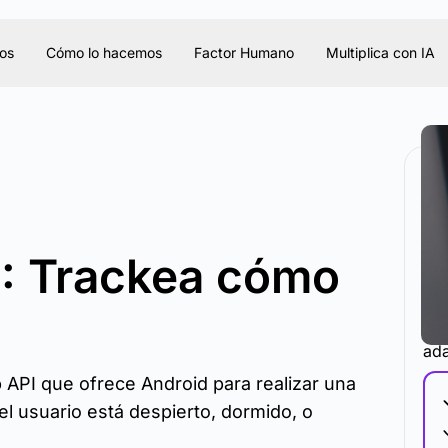
os
Cómo lo hacemos
Factor Humano
Multiplica con IA
I: Trackea cómo
La 
ada
 API que ofrece Android para realizar una
el usuario está despierto, dormido, o