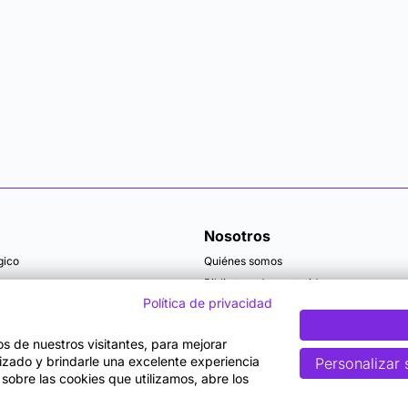
Nosotros
gico
Quiénes somos
Biblioteca de contenidos
Política de privacidad
Articulos y actualidad
Becas
tos de nuestros visitantes, para mejorar
lizado y brindarle una excelente experiencia
Personalizar 
 sobre las cookies que utilizamos, abre los
rminos y Condiciones de Uso
Política de Privacidad
Política de