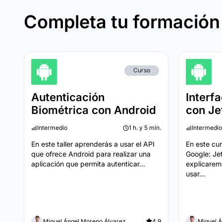
Completa tu formación
Curso
Autenticación
Interf
Biométrica con Android
con J
Intermedio
1 h. y 5 min.
Intermedio
En este taller aprenderás a usar el API
En este cur
que ofrece Android para realizar una
Google: J
aplicación que permita autenticar...
explicarem
usar...
Miguel Ángel Moreno Álvarez
4.9
Miguel 