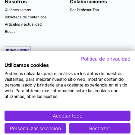
Nosotros
Colaboraciones
Quiénes somos
Ser Profesor Top
Biblioteca de contenidos
Articulos y actualidad
Becas
Política de privacidad
Utilizamos cookies
Podemos utilizarlas para el análisis de los datos de nuestros
visitantes, para mejorar nuestro sitio web, mostrar contenido
personalizado y brindarle una excelente experiencia en el sitio
web. Para obtener más información sobre las cookies que
utilizamos, abre los ajustes.
Mapa del sitio
Términos y Condiciones de Uso
Política de Privacidad
Política de Seguridad
Accesibilidad
Cookies
Aceptar todo
Personalizar selección
Rechazar
©2026 OpenWebinars S.L.