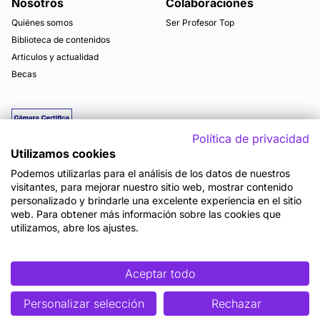
Nosotros
Colaboraciones
Quiénes somos
Ser Profesor Top
Biblioteca de contenidos
Articulos y actualidad
Becas
Política de privacidad
Utilizamos cookies
Podemos utilizarlas para el análisis de los datos de nuestros
visitantes, para mejorar nuestro sitio web, mostrar contenido
personalizado y brindarle una excelente experiencia en el sitio
web. Para obtener más información sobre las cookies que
utilizamos, abre los ajustes.
Mapa del sitio
Términos y Condiciones de Uso
Política de Privacidad
Política de Seguridad
Accesibilidad
Cookies
Aceptar todo
Personalizar selección
Rechazar
©2026 OpenWebinars S.L.