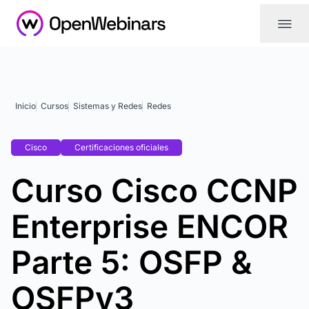
|||
Inicio
Cursos
Sistemas y Redes
Redes
Cisco
Certificaciones oficiales
Curso Cisco CCNP
Enterprise ENCOR
Parte 5: OSFP &
OSFPv3