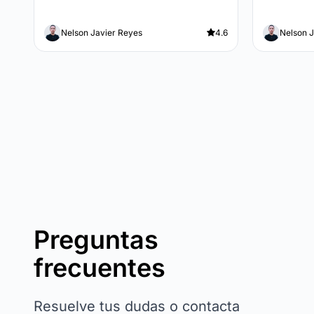
Nelson Javier Reyes
4.6
Nelson J
Preguntas
frecuentes
Resuelve tus dudas o contacta