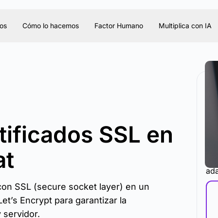
os
Cómo lo hacemos
Factor Humano
Multiplica con IA
tificados SSL en
at
La 
ada
 con SSL (secure socket layer) en un
t’s Encrypt para garantizar la
 servidor.