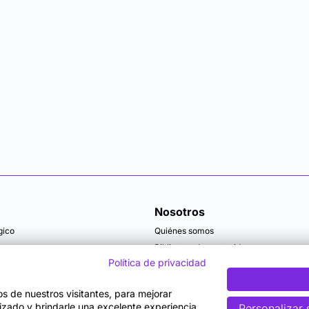
Nosotros
gico
Quiénes somos
Biblioteca de contenidos
Política de privacidad
Articulos y actualidad
Becas
tos de nuestros visitantes, para mejorar
lizado y brindarle una excelente experiencia
Personalizar 