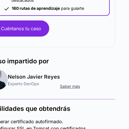
destacados
160 rutas de aprendizaje
para guiarte
Cuéntanos tu caso
so
impartido por
Nelson Javier Reyes
Experto DevOps
Saber más
ilidades que obtendrás
erar certificado autofirmado.
figurar SSL en Tomcat con certificados