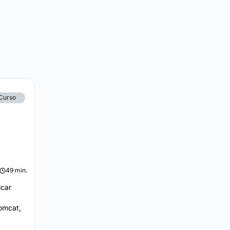
Curso
49 min.
icar
Tomcat,