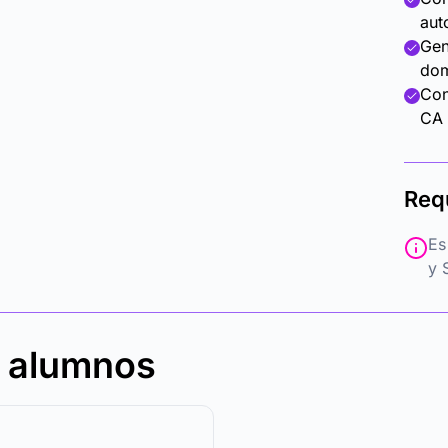
aut
Gen
dom
Con
CA 
Req
Es
y 
s alumnos