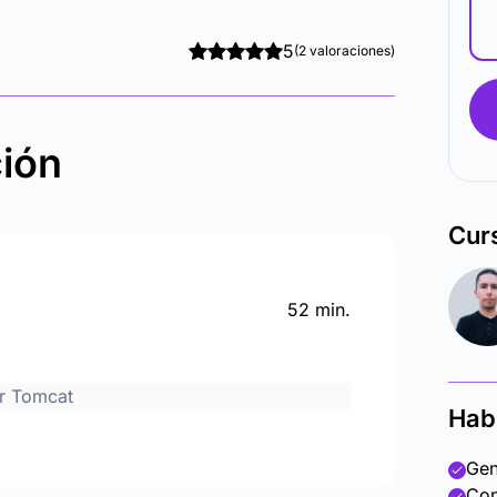
5
(2 valoraciones)
ción
Cur
52 min.
or Tomcat
Hab
Gen
Con