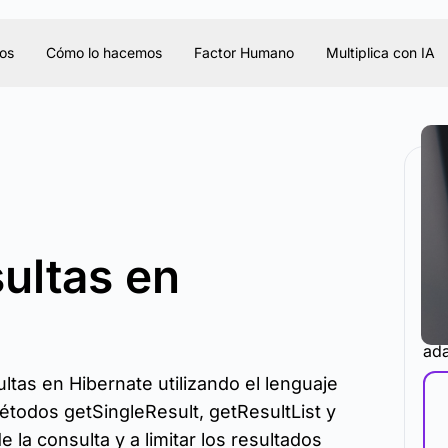
os
Cómo lo hacemos
Factor Humano
Multiplica con IA
ultas en
La 
ada
tas en Hibernate utilizando el lenguaje
étodos getSingleResult, getResultList y
la consulta y a limitar los resultados