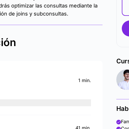
rás optimizar las consultas mediante la
ión de joins y subconsultas.
ción
Cur
1 min.
Hab
Fam
41 min.
Con