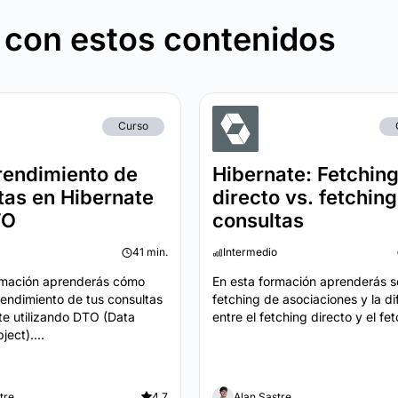
 con estos contenidos
Curso
rendimiento de
Hibernate: Fetchin
tas en Hibernate
directo vs. fetching
TO
consultas
41 min.
Intermedio
rmación aprenderás cómo
En esta formación aprenderás 
rendimiento de tus consultas
fetching de asociaciones y la di
te utilizando DTO (Data
entre el fetching directo y el fet
ject)....
tre
4.7
Alan Sastre