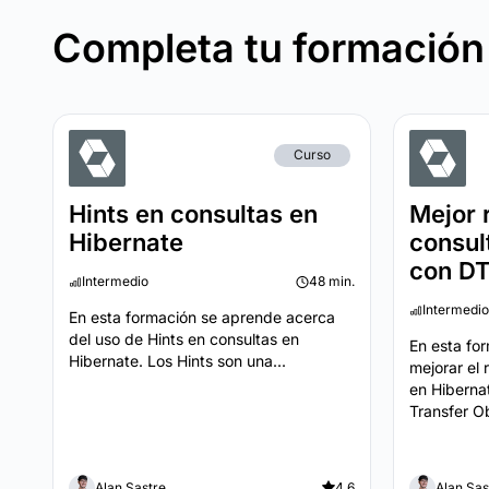
Completa tu formación
Curso
Hints en consultas en
Mejor 
Hibernate
consul
con D
Intermedio
48 min.
Intermedio
En esta formación se aprende acerca
del uso de Hints en consultas en
En esta fo
Hibernate. Los Hints son una...
mejorar el 
en Hiberna
Transfer Ob
Alan Sastre
4.6
Alan Sas