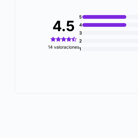
5
4.5
4
3
2
14 valoraciones
1