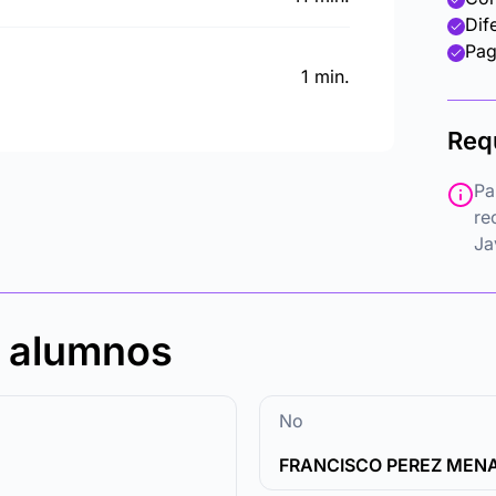
Dif
Pag
1 min.
Req
Pa
re
Ja
s alumnos
No
FRANCISCO PEREZ MEN