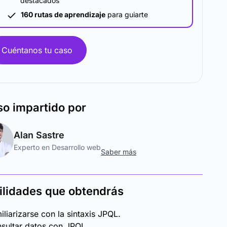
destacados
160 rutas de aprendizaje
para guiarte
Cuéntanos tu caso
so
impartido por
Alan Sastre
Experto en Desarrollo web
Saber más
ilidades que obtendrás
iliarizarse con la sintaxis JPQL.
sultar datos con JPQL.