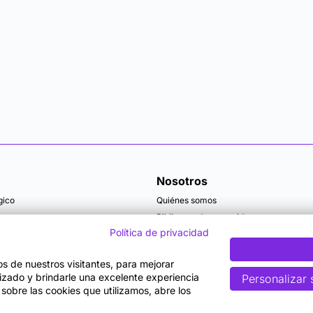
Nosotros
gico
Quiénes somos
Biblioteca de contenidos
Política de privacidad
Articulos y actualidad
Becas
tos de nuestros visitantes, para mejorar
lizado y brindarle una excelente experiencia
Personalizar 
 sobre las cookies que utilizamos, abre los
rminos y Condiciones de Uso
Política de Privacidad
Política de