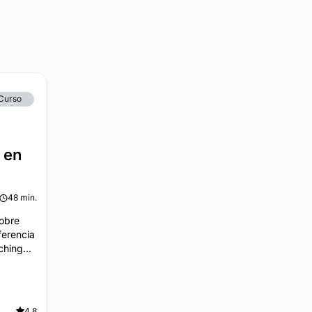
Curso
g
 en
48 min.
sobre
ferencia
ching...
4.8