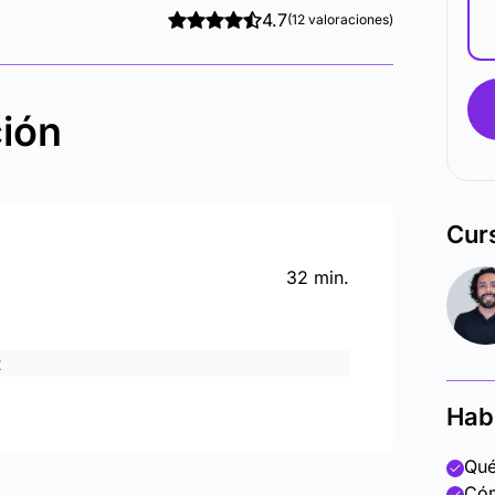
4.7
(12 valoraciones)
ción
Cur
32 min.
t
Hab
Qué
Cóm