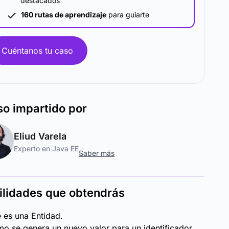
destacados
160 rutas de aprendizaje
para guiarte
Cuéntanos tu caso
so
impartido por
Eliud Varela
Experto en Java EE
Saber más
ilidades que obtendrás
 es una Entidad.
o se genera un nuevo valor para un identificador