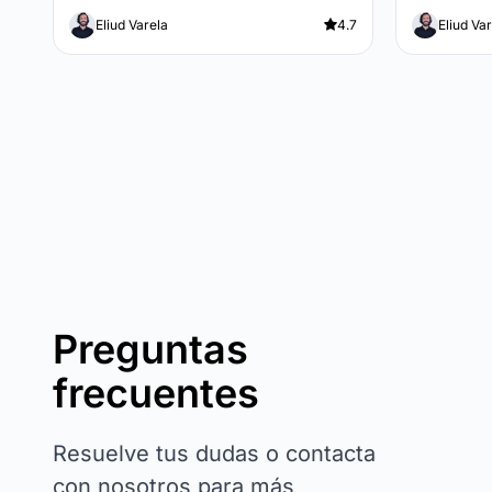
Eliud Varela
4.7
Eliud Va
Preguntas
frecuentes
Resuelve tus dudas o contacta
con nosotros para más