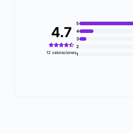
5
4.7
4
3
2
12 valoraciones
1