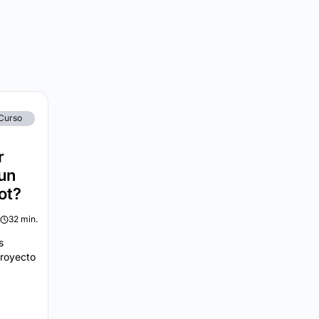
Curso
r
un
ot?
32 min.
s
royecto
.