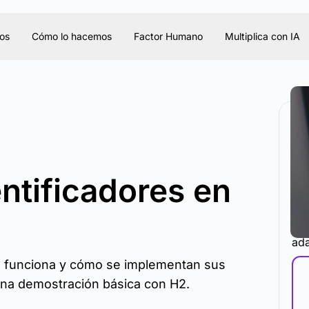
os
Cómo lo hacemos
Factor Humano
Multiplica con IA
ntificadores en
La 
ada
e funciona y cómo se implementan sus
una demostración básica con H2.