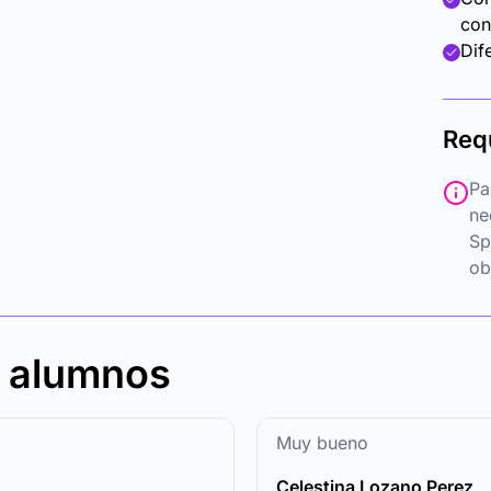
con
Dif
Req
Pa
ne
Sp
ob
s alumnos
Muy bueno
Celestina Lozano Perez