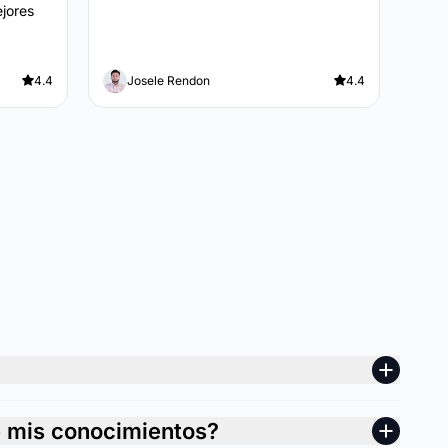
ejores
4.4
Josele Rendon
4.4
e mis conocimientos?