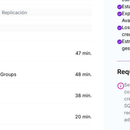
Est
 Replicación
Exp
Ava
Los
cre
Est
ges
47 min.
Req
y Groups
48 min.
Se
co
38 min.
cr
SQ
re
20 min.
ad