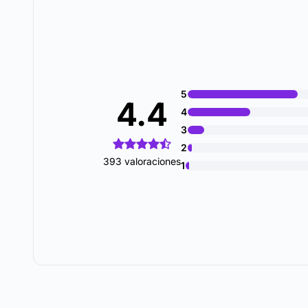
5
4.4
4
3
2
393 valoraciones
1