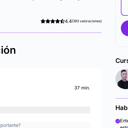
4.4
(393 valoraciones)
ción
Cur
37 min.
Hab
Ent
mportante?
est