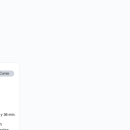
Curso
. y 36 min.
n
arios