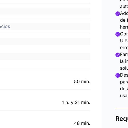
aut
Adq
de 
 negocios
her
Com
UIP
err
Fam
la 
sol
Des
50 min.
par
des
usa
1 h. y 21 min.
Req
48 min.