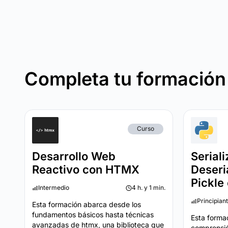
Completa tu formación
Curso
Desarrollo Web
Seriali
Reactivo con HTMX
Deseri
Pickle
Intermedio
4 h. y 1 min.
Principian
Esta formación abarca desde los
fundamentos básicos hasta técnicas
Esta forma
avanzadas de htmx, una biblioteca que
comprensió