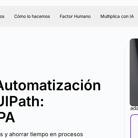
os
Cómo lo hacemos
Factor Humano
Multiplica con IA
 Automatización
UIPath:
La 
ada
PA
vas y ahorrar tiempo en procesos