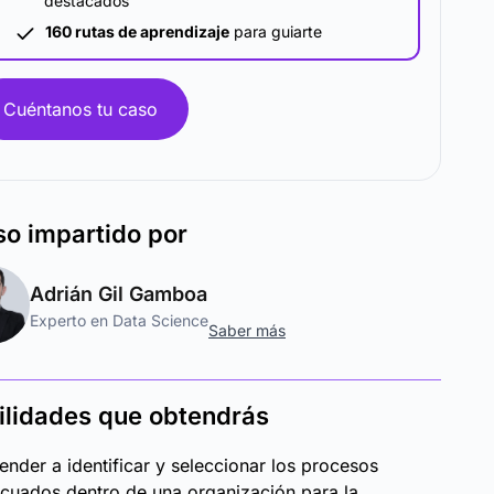
destacados
160 rutas de aprendizaje
para guiarte
Cuéntanos tu caso
so
impartido por
Adrián Gil Gamboa
Experto en Data Science
Saber más
ilidades que obtendrás
ender a identificar y seleccionar los procesos
cuados dentro de una organización para la