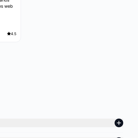
nes web
4.5