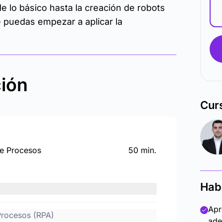
 lo básico hasta la creación de robots
 puedas empezar a aplicar la
ción
Cur
de Procesos
50 min.
Hab
Apr
Procesos (RPA)
ade