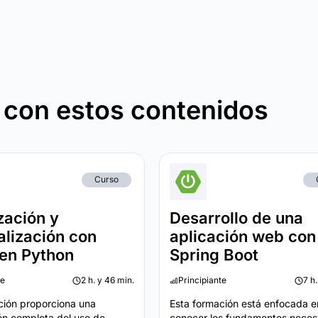
 con estos contenidos
Curso
zación y
Desarrollo de una
alización con
aplicación web con
 en Python
Spring Boot
te
2 h. y 46 min.
Principiante
7 h
ción proporciona una
Esta formación está enfocada e
n completa del uso de
conocer los fundamentos neces