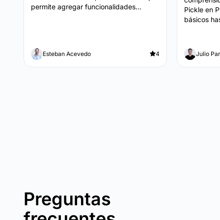
permite agregar funcionalidades...
Pickle en 
básicos has
Esteban Acevedo
4
Julio Pa
Preguntas
frecuentes