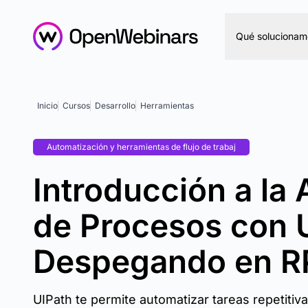
Qué solucionam
Inicio
Cursos
Desarrollo
Herramientas
Automatización y herramientas de flujo de trabaj
Introducción a la
de Procesos con 
Despegando en R
UIPath te permite automatizar tareas repetiti