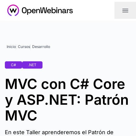
|||
Inicio
Cursos
Desarrollo
C#
.NET
MVC con C# Core
y ASP.NET: Patrón
MVC
En este Taller aprenderemos el Patrón de