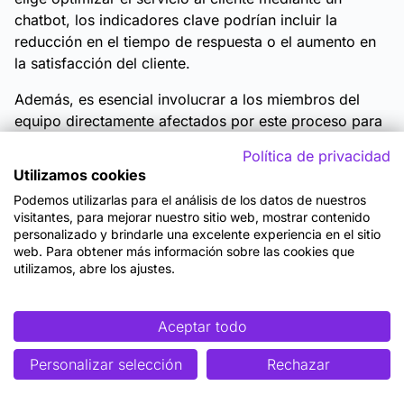
chatbot, los indicadores clave podrían incluir la
reducción en el tiempo de respuesta o el aumento en
la satisfacción del cliente.
Además, es esencial involucrar a los miembros del
equipo directamente afectados por este proceso para
garantizar que la implementación sea relevante y
Política de privacidad
tenga el apoyo necesario.
Utilizamos cookies
Podemos utilizarlas para el análisis de los datos de nuestros
Ajustar y personalizar la IA según las
visitantes, para mejorar nuestro sitio web, mostrar contenido
necesidades del equipo
personalizado y brindarle una excelente experiencia en el sitio
web. Para obtener más información sobre las cookies que
Una vez seleccionado el proceso piloto, es básico
utilizamos, abre los ajustes.
ajustar y personalizar las herramientas de IA para que
se adapten a las necesidades específicas del equipo y
Aceptar todo
de la organización. Las soluciones de IA no son
universales; requieren parametrización para alinearse
Personalizar selección
Rechazar
con los flujos de trabajo existentes y los objetivos
definidos. Por ejemplo, un equipo de ventas podría