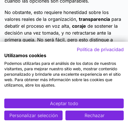
cuando las opciones son comparables.
No obstante, esto requiere honestidad sobre los
valores reales de la organización,
transparencia
para
debatir el proceso en voz alta,
coraje
de sostener la
decisión una vez tomada, y no retractarse ante la
primera queja. No será fácil, pero esto distingue a
quien lidera de quien simplemente gestiona. En un
Política de privacidad
entorno tan cambiante como el actual, esta distinción
Utilizamos cookies
puede valer más que cualquier
metodología de
Podemos utilizarlas para el análisis de los datos de nuestros
análisis
. Al final, como en tantas otras cosas, la clave
visitantes, para mejorar nuestro sitio web, mostrar contenido
no está en eliminar la dificultad, sino en aprender a
personalizado y brindarle una excelente experiencia en el sitio
web. Para obtener más información sobre las cookies que
navegar en ella.
utilizamos, abre los ajustes.
Aceptar todo
Personalizar selección
Rechazar