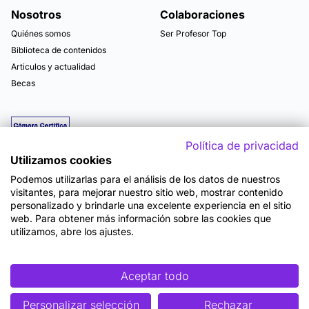
Nosotros
Colaboraciones
Quiénes somos
Ser Profesor Top
Biblioteca de contenidos
Articulos y actualidad
Becas
Política de privacidad
Utilizamos cookies
Podemos utilizarlas para el análisis de los datos de nuestros
visitantes, para mejorar nuestro sitio web, mostrar contenido
personalizado y brindarle una excelente experiencia en el sitio
web. Para obtener más información sobre las cookies que
utilizamos, abre los ajustes.
Mapa del sitio
Términos y Condiciones de Uso
Política de Privacidad
Política de Seguridad
Accesibilidad
Cookies
Aceptar todo
Personalizar selección
Rechazar
©2026 OpenWebinars S.L.