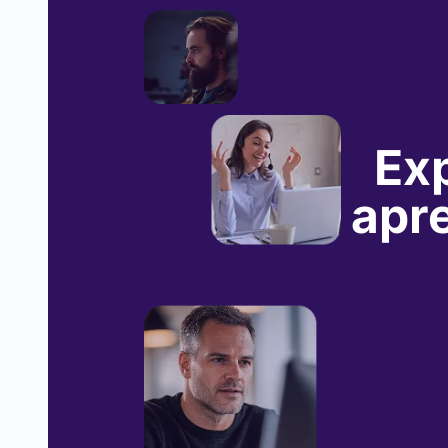
Exp
apr