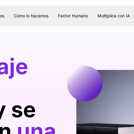
os
Cómo lo hacemos
Factor Humano
Multiplica con IA
aje
y se
en
una