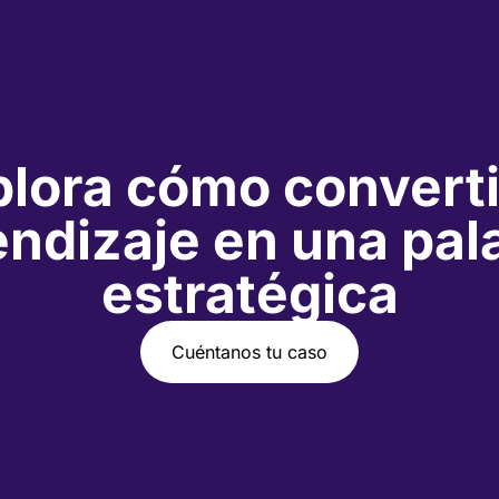
lora cómo converti
endizaje en una pal
estratégica
Cuéntanos tu caso