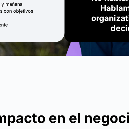
oy y mañana
Hablam
s con objetivos
organizat
ente
deci
mpacto en el negoc