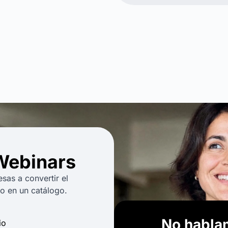
Webinars
as a convertir el
no en un catálogo.
No habla
io