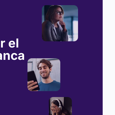
r el
anca