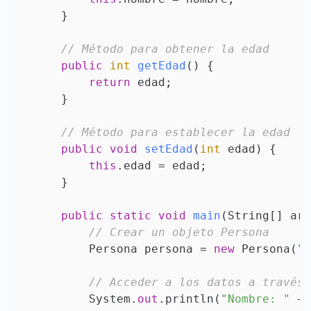
    }

// Método para obtener la edad
public
int
getEdad
()
 {

return
 edad;

    }

// Método para establecer la edad
public
void
setEdad
(
int
 edad
)
 {

this
.edad = edad;

    }

public
static
void
main
(
String[] arg
// Crear un objeto Persona
        Persona persona = 
new
 Persona(
"J
// Acceder a los datos a través 
        System.
out
.println(
"Nombre: "
 + 