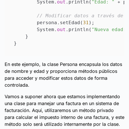
        System.
out
.println(
"Edad: "
 + pe
// Modificar datos a través de l
        persona.setEdad(
31
);

        System.
out
.println(
"Nueva edad: 
    }

En este ejemplo, la clase Persona encapsula los datos
de nombre y edad y proporciona métodos públicos
para acceder y modificar estos datos de forma
controlada.
Vamos a suponer ahora que estamos implementando
una clase para manejar una factura en un sistema de
facturación. Aquí, utilizaremos un método privado
para calcular el impuesto interno de una factura, y este
método solo será utilizado internamente por la clase.