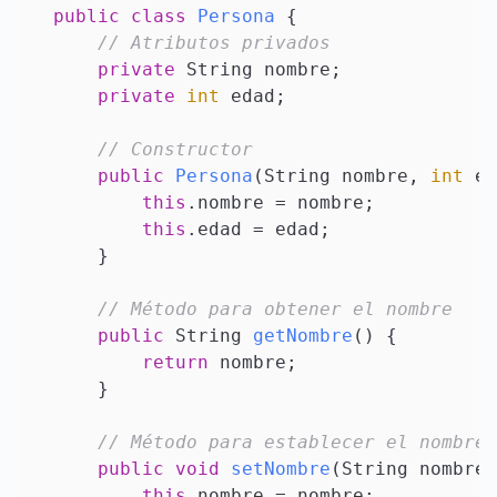
public
class
Persona
 {

// Atributos privados
private
 String nombre;

private
int
 edad;

// Constructor
public
Persona
(
String nombre, 
int
 ed
this
.nombre = nombre;

this
.edad = edad;

    }

// Método para obtener el nombre
public
 String 
getNombre
()
 {

return
 nombre;

    }

// Método para establecer el nombre
public
void
setNombre
(
String nombre
)
this
.nombre = nombre;
