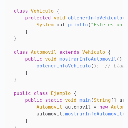
class
Vehiculo
 {

protected
void
obtenerInfoVehiculo
(
)
System
.
out
.
println
(
"Este es un v
    }

}

class
Automovil
extends
Vehiculo
 {

public
void
mostrarInfoAutomovil
(
) {

obtenerInfoVehiculo
();  
// Llama
    }

}

public
class
Ejemplo
 {

public
static
void
main
(
String
[] arg
Automovil
 automovil = 
new
Automo
        automovil.
mostrarInfoAutomovil
()
    }
