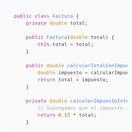
public
class
Factura
 {

private
double
 total;

public
Factura
(
double
 total
)
 {

this
.total = total;

    }

public
double
calcularTotalConImpues
double
 impuesto = calcularImpues
return
 total + impuesto;

    }

private
double
calcularImpuestoInter
// Supongamos que el impuesto in
return
0.15
 * total;

    }
