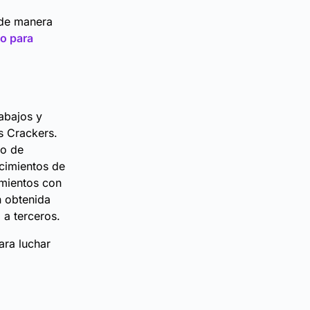
 de manera
io para
rabajos y
s Crackers.
no de
ocimientos de
imientos con
n obtenida
 a terceros.
ara luchar