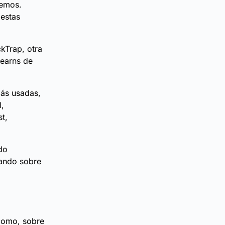
remos.
 estas
ckTrap, otra
Kearns de
más usadas,
l,
t,
do
lando sobre
 como, sobre