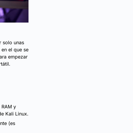
r solo unas
 en el que se
 para empezar
átil.
a RAM y
e Kali Linux.
ente (es