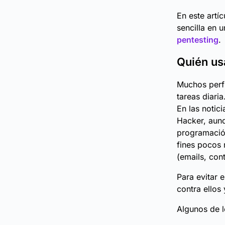
En este artí
sencilla en 
pentesting
.
Quién us
Muchos perfil
tareas diari
En las notic
Hacker, aunq
programació
fines pocos 
(emails, con
Para evitar 
contra ellos
Algunos de l