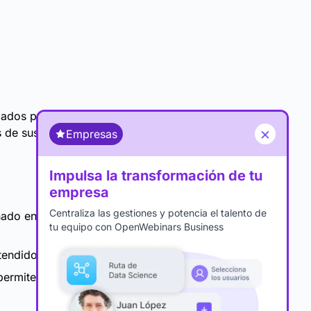
zados para
×
 de sus
Empresas
Impulsa la transformación de tu
empresa
Centraliza las gestiones y potencia el talento de
ado en el
tu equipo con OpenWebinars Business
tendido.
permite