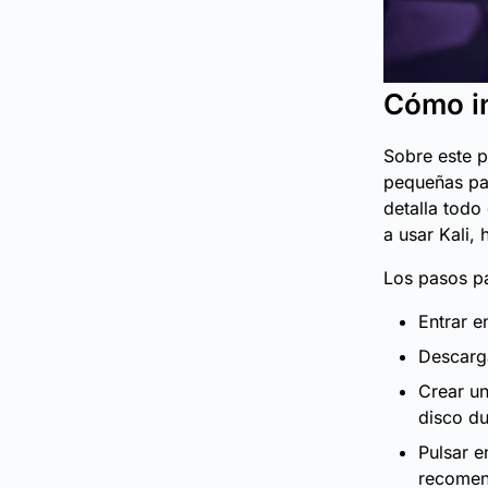
Cómo in
Sobre este p
pequeñas pau
detalla todo
a usar Kali,
Los pasos pa
Entrar e
Descarga
Crear u
disco du
Pulsar e
recomend