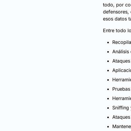
todo, por co
defensores,
esos datos t
Entre todo l
Recopila
Análisis
Ataques
Aplicac
Herrami
Pruebas 
Herrami
Sniffing
Ataques
Mantene