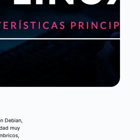
en Debian,
idad muy
ámbricos,