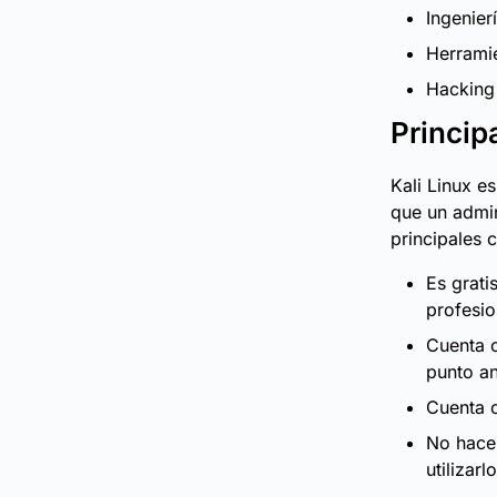
Ingenier
Herrami
Hacking
Princip
Kali Linux e
que un admi
principales c
Es grati
profesio
Cuenta c
punto an
Cuenta c
No hace 
utilizar