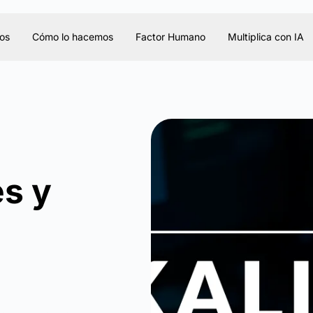
os
Cómo lo hacemos
Factor Humano
Multiplica con IA
es y