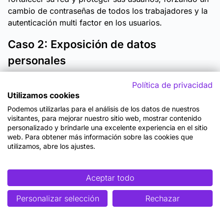
cambio de contraseñas de todos los trabajadores y la
autenticación multi factor en los usuarios.
Caso 2: Exposición de datos
personales
Durante la fase de reconocimiento, se descubrió que
Política de privacidad
la organización tenía expuestos una serie de
Utilizamos cookies
documentos donde se incluía, entre otros, documentos
Podemos utilizarlas para el análisis de los datos de nuestros
nacionales de identidad, direcciones postales y
visitantes, para mejorar nuestro sitio web, mostrar contenido
personalizado y brindarle una excelente experiencia en el sitio
números de teléfono que eran fácilmente accesibles
web. Para obtener más información sobre las cookies que
mediante Google Hacking.
utilizamos, abre los ajustes.
Este hallazgo planteó graves preocupaciones de
privacidad y cumplimiento normativo. El equipo de
Aceptar todo
pentesting compartió estos resultados con la
organización, lo que llevó a la implementación de
Personalizar selección
Rechazar
medidas inmediatas para eliminar la exposición de