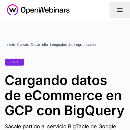
|||
Inicio
Cursos
Desarrollo
Lenguajes de programación
Java
Cargando datos
de eCommerce en
GCP con BigQuery
Sácale partido al servicio BigTable de Google