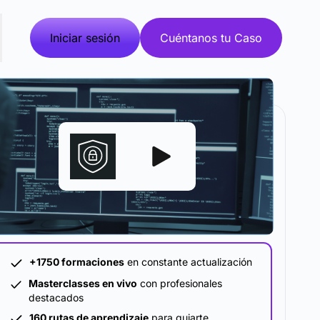
Iniciar sesión
Cuéntanos tu Caso
metodología y plataforma de formación que se
pta al tamaño y ritmo de tu empresa.
+1750 formaciones
en constante actualización
Masterclasses en vivo
con profesionales
destacados
160 rutas de aprendizaje
para guiarte