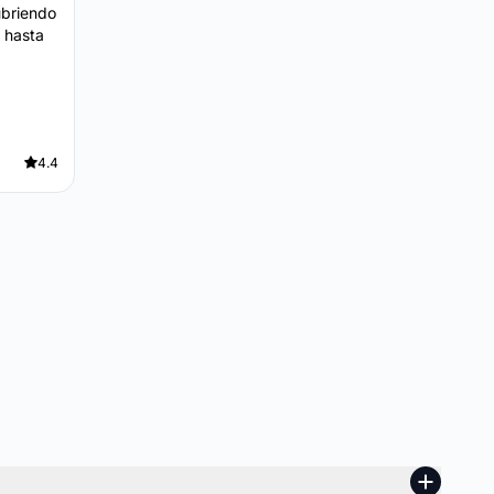
ubriendo
 hasta
4.4