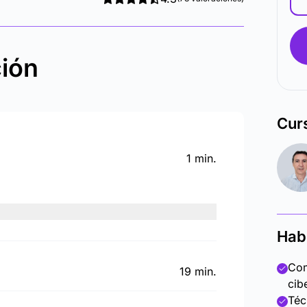
ción
Cur
1 min.
Hab
Com
19 min.
cib
Téc