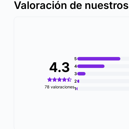
Valoración de nuestro
5
4.3
4
3
2
78 valoraciones
1