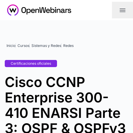
|||
Inicio
Cursos
Sistemas y Redes
Redes
Certificaciones oficiales
Cisco CCNP
Enterprise 300-
410 ENARSI Parte
3: OSPF & OSPFv3