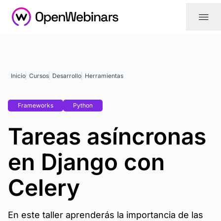
|||
Inicio
Cursos
Desarrollo
Herramientas
Frameworks
Python
Tareas asíncronas
en Django con
Celery
En este taller aprenderás la importancia de las