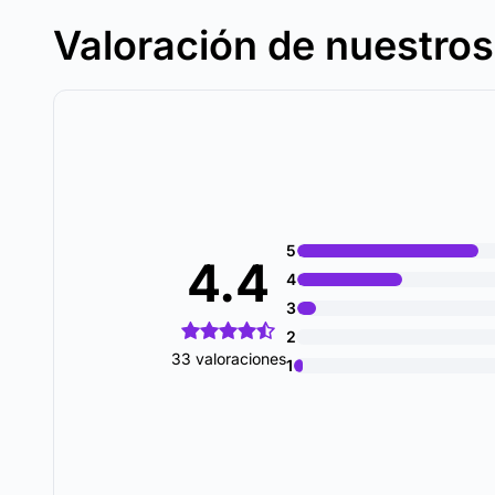
Valoración de nuestro
5
4.4
4
3
2
33 valoraciones
1