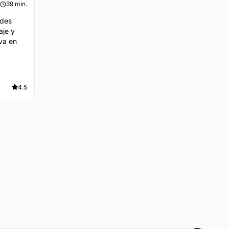
39 min.
ades
aje y
iva en
4.5