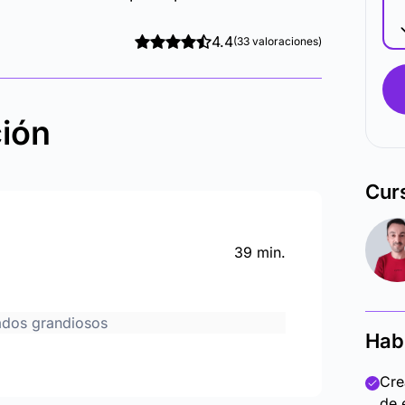
4.4
(33 valoraciones)
ción
Cur
39 min.
tados grandiosos
Hab
Cre
de 