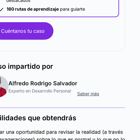
destacados
160 rutas de aprendizaje
para guiarte
Cuéntanos tu caso
so
impartido por
Alfredo Rodrigo Salvador
Experto en Desarrollo Personal
Saber más
ilidades que obtendrás
ar una oportunidad para revisar la realidad (a través
exageraciones) sobre lo que es normal y lo que no lo