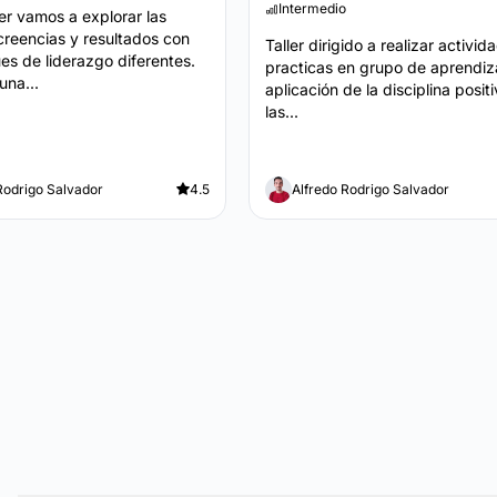
Intermedio
ler vamos a explorar las
creencias y resultados con
Taller dirigido a realizar activid
es de liderazgo diferentes.
practicas en grupo de aprendiz
una...
aplicación de la disciplina posit
las...
Rodrigo Salvador
4.5
Alfredo Rodrigo Salvador