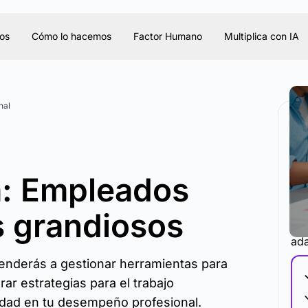
os
Cómo lo hacemos
Factor Humano
Multiplica con IA
nal
va: Empleados
os grandiosos
La 
ada
prenderás a gestionar herramientas para
ar estrategias para el trabajo
idad en tu desempeño profesional.