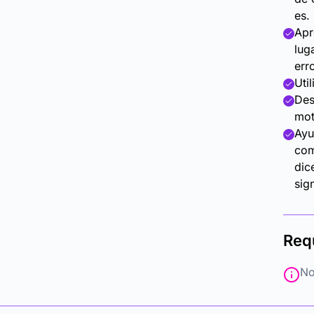
es.
Apr
lug
err
Util
Des
mot
Ayu
com
dic
sig
Req
No