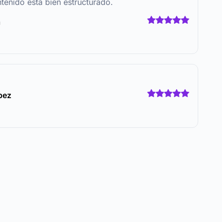
tenido está bien estructurado.
a
pez