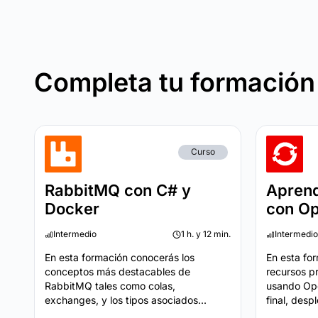
Completa tu formación
Curso
RabbitMQ con C# y
Apren
Docker
con Op
Intermedio
1 h. y 12 min.
Intermedio
En esta formación conocerás los
En esta fo
conceptos más destacables de
recursos p
RabbitMQ tales como colas,
usando Ope
exchanges, y los tipos asociados...
final, desp