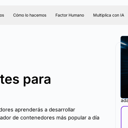
os
Cómo lo hacemos
Factor Humano
Multiplica con IA
tes para
La 
ada
dores aprenderás a desarrollar
stador de contenedores más popular a día