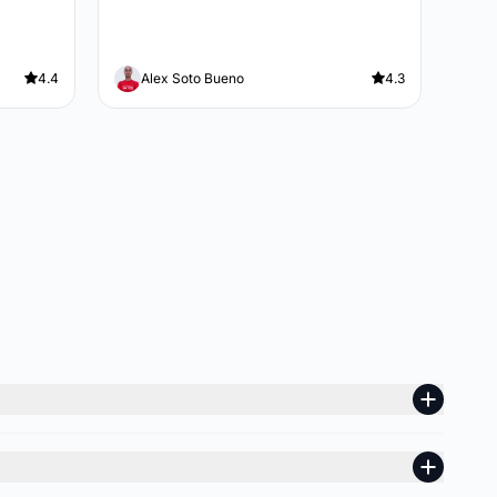
4.4
Alex Soto Bueno
4.3