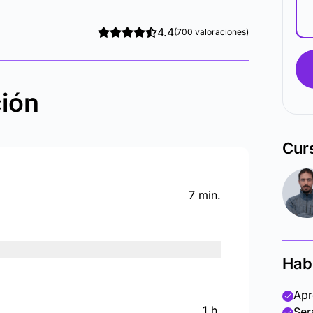
4.4
(700 valoraciones)
ción
Cur
7 min.
Hab
Apr
1 h.
Ser