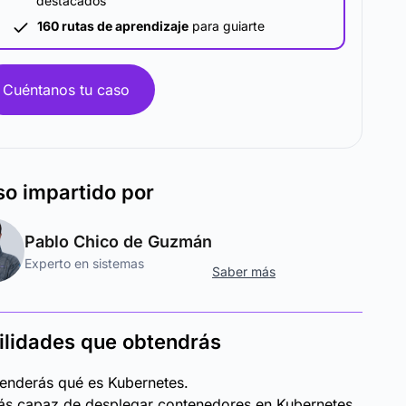
destacados
160 rutas de aprendizaje
para guiarte
Cuéntanos tu caso
so
impartido por
Pablo Chico de Guzmán
Experto en sistemas
Saber más
ilidades que obtendrás
enderás qué es Kubernetes.
ás capaz de desplegar contenedores en Kubernetes.