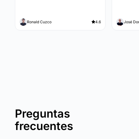
Ronald Cuzco
4.6
José Do
Preguntas
frecuentes