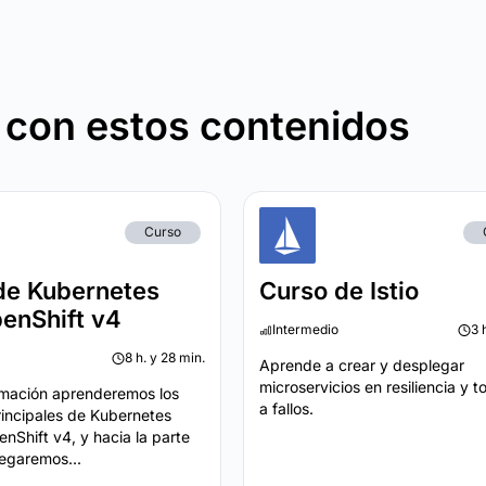
 con estos contenidos
Curso
de Kubernetes
Curso de Istio
enShift v4
Intermedio
3 
8 h. y 28 min.
Aprende a crear y desplegar
microservicios en resiliencia y t
rmación aprenderemos los
a fallos.
rincipales de Kubernetes
nShift v4, y hacia la parte
legaremos...