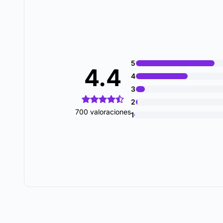
5
4.4
4
3
2
700 valoraciones
1