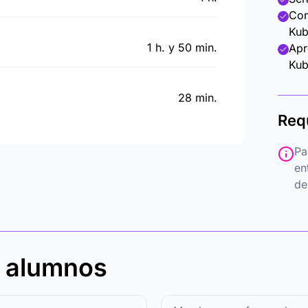
Con
Kub
1 h. y 50 min.
Apr
Kub
28 min.
Req
Pa
en
de
s alumnos