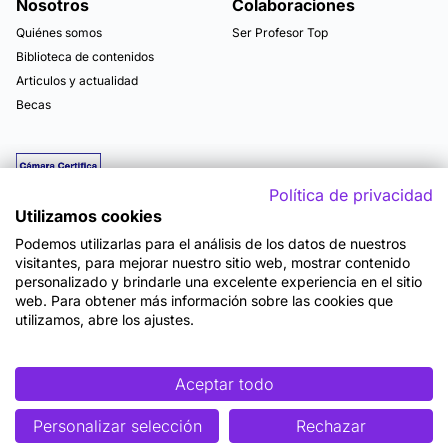
Nosotros
Colaboraciones
Quiénes somos
Ser Profesor Top
Biblioteca de contenidos
Articulos y actualidad
Becas
Política de privacidad
Utilizamos cookies
Podemos utilizarlas para el análisis de los datos de nuestros
visitantes, para mejorar nuestro sitio web, mostrar contenido
personalizado y brindarle una excelente experiencia en el sitio
web. Para obtener más información sobre las cookies que
utilizamos, abre los ajustes.
Mapa del sitio
Términos y Condiciones de Uso
Política de Privacidad
Política de Seguridad
Accesibilidad
Cookies
Aceptar todo
Personalizar selección
Rechazar
©2026 OpenWebinars S.L.