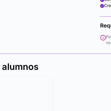
Cre
Req
Pa
no
s alumnos