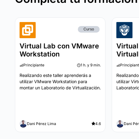
Curso
Virtual Lab con VMware
Virtua
Workstation
Virtua
Principiante
1 h. y 9 min.
Principian
Realizando este taller aprenderás a
Realizando 
utilizar VMware Workstation para
utilizar Vi
montar un Laboratorio de Virtualización.
Laboratorio
Dani Pérez Lima
4.6
Dani Pé