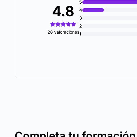
5
4.8
4
3
2
28 valoraciones
1
Completa tu formación