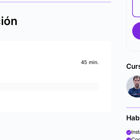
ción
45 min.
Cur
Hab
Ins
Con