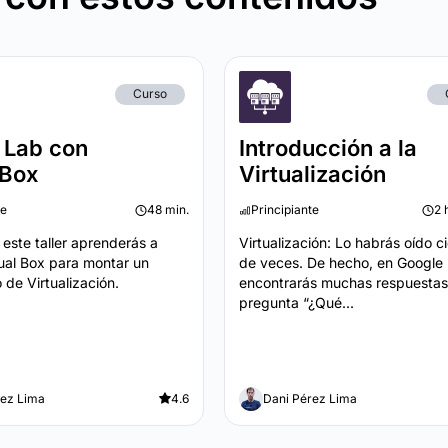
Curso
l Lab con
Introducción a la
lBox
Virtualización
te
48 min.
Principiante
2 
este taller aprenderás a
Virtualización: Lo habrás oído c
rtual Box para montar un
de veces. De hecho, en Google
 de Virtualización.
encontrarás muchas respuestas 
pregunta “¿Qué...
rez Lima
4.6
Dani Pérez Lima