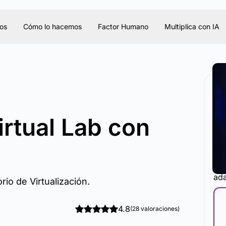
os
Cómo lo hacemos
Factor Humano
Multiplica con IA
irtual Lab con
La 
ada
io de Virtualización.
4.8
(28 valoraciones)