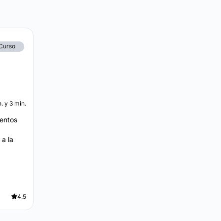
Curso
h. y 3 min.
ientos
a la
4.5