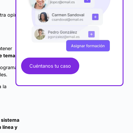
ra opinión,
ntener
de temas
.
Cuéntanos tu caso
programas
les.
 la
 sistema
 línea y