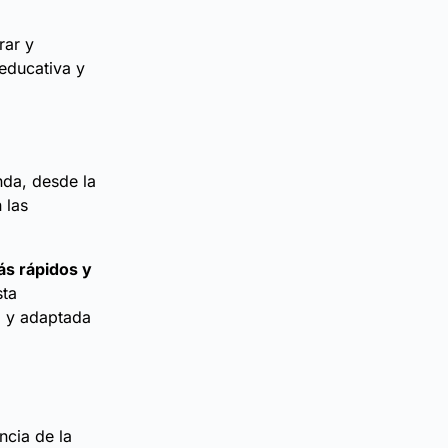
rar y
educativa y
nda, desde la
 las
s rápidos y
sta
a y adaptada
ncia de la