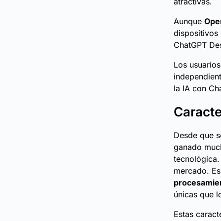
atractivas.
Aunque
Open
dispositivos
ChatGPT Des
Los usuarios
independient
la IA con C
Caracte
Desde que se
ganado much
tecnológica.
mercado. Es
procesamien
únicas que l
Estas caract