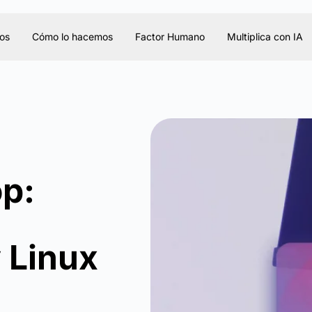
os
Cómo lo hacemos
Factor Humano
Multiplica con IA
p:
 Linux