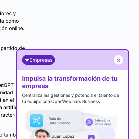
dores y
ida como
ión online.
 partido de
×
Empresas
Impulsa la transformación de tu
hatGPT, ha
empresa
unidad
Centraliza las gestiones y potencia el talento de
 en el
tu equipo con OpenWebinars Business
artificial y
racterísticas
no también