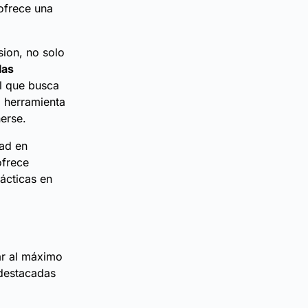
 ofrece una
ion, no solo
las
al que busca
 herramienta
erse.
dad en
ofrece
ácticas en
ar al máximo
 destacadas