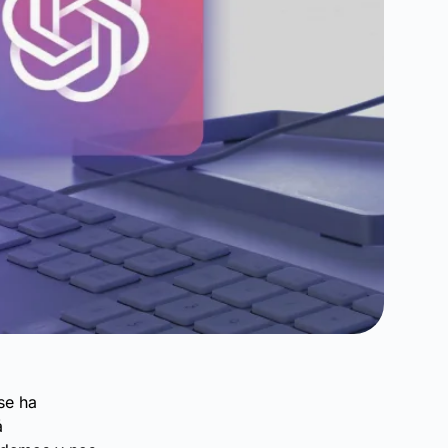
 se ha
á