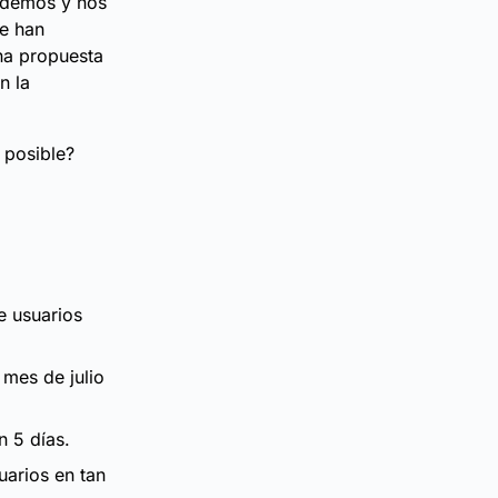
ndemos y nos
ue han
na propuesta
n la
 posible?
e usuarios
 mes de julio
n 5 días.
uarios en tan