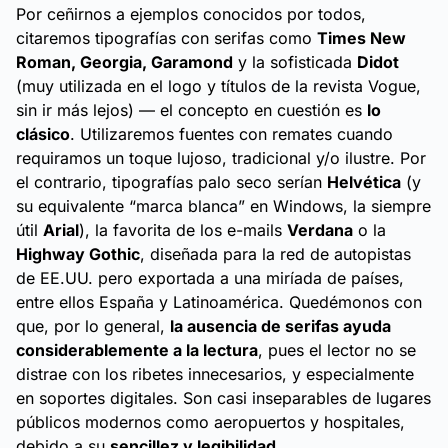
Por ceñirnos a ejemplos conocidos por todos,
citaremos tipografías con serifas como
Times New
Roman, Georgia, Garamond
y la sofisticada
Didot
(muy utilizada en el logo y títulos de la revista
Vogue
,
sin ir más lejos) — el concepto en cuestión es
lo
clásico
. Utilizaremos fuentes con remates cuando
requiramos un toque lujoso, tradicional y/o ilustre. Por
el contrario, tipografías palo seco serían
Helvética
(y
su equivalente “marca blanca” en Windows, la siempre
útil
Arial
), la favorita de los e-mails
Verdana
o la
Highway Gothic
, diseñada para la red de autopistas
de EE.UU. pero exportada a una miríada de países,
entre ellos España y Latinoamérica. Quedémonos con
que, por lo general,
la ausencia de serifas ayuda
considerablemente a la lectura
, pues el lector no se
distrae con los ribetes innecesarios, y especialmente
en soportes digitales. Son casi inseparables de lugares
públicos modernos como aeropuertos y hospitales,
debido a su
sencillez y legibilidad
.