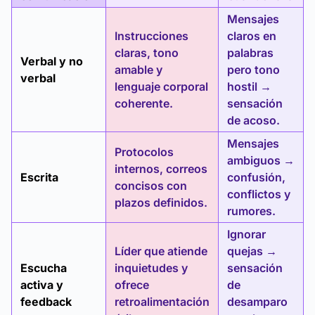
Mensajes
Instrucciones
claros en
claras, tono
palabras
Verbal y no
amable y
pero tono
verbal
lenguaje corporal
hostil →
coherente.
sensación
de acoso.
Mensajes
Protocolos
ambiguos →
internos, correos
Escrita
confusión,
concisos con
conflictos y
plazos definidos.
rumores.
Ignorar
Líder que atiende
quejas →
Escucha
inquietudes y
sensación
activa y
ofrece
de
feedback
retroalimentación
desamparo