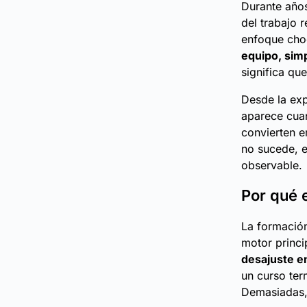
Durante años
del trabajo r
enfoque cho
equipo, sim
significa qu
Desde la exp
aparece cuan
convierten e
no sucede, 
observable.
Por qué e
La formación
motor princip
desajuste e
un curso ter
Demasiadas