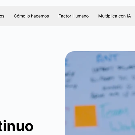
os
Cómo lo hacemos
Factor Humano
Multiplica con IA
tinuo