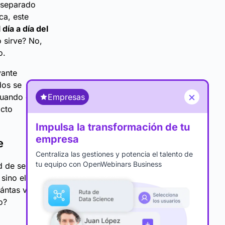
o separado
ca, este
día a día del
o sirve? No,
o.
vante
dos se
×
Cuando esto
Empresas
acto
Impulsa la transformación de tu
empresa
e
Centraliza las gestiones y potencia el talento de
tu equipo con OpenWebinars Business
 de ser el
 sino el
uántas veces
o?