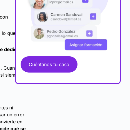
 con
, lo que
te dedicar
Cuéntanos tu caso
a. Cuando el
asi siempre
ntes ni
ar un error
nvierte en
cide qué se