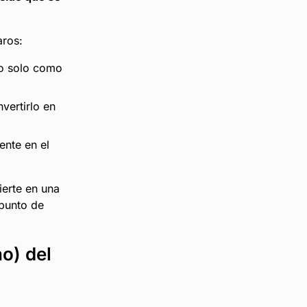
aros:
no solo como
nvertirlo en
ente en el
ierte en una
 punto de
o) del