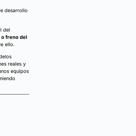
e desarrollo
l del
 o freno del
e ello.
delos
ones reales y
unos equipos
eniendo