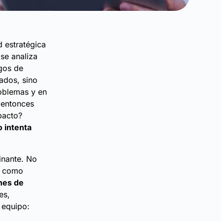
d estratégica
 se analiza
gos de
nados, sino
roblemas y en
 entonces
pacto?
o intenta
inante. No
o como
nes de
es,
 equipo: