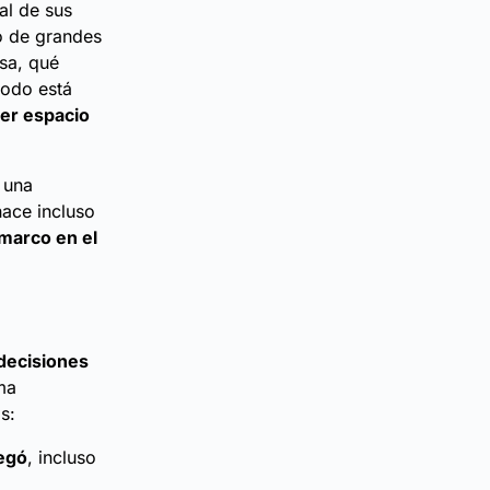
al de sus
o de grandes
isa, qué
todo está
ier espacio
 una
hace incluso
 marco en el
decisiones
ma
s:
egó
, incluso