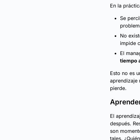
En la práctic
Se perc
problema
No exis
impide c
El manag
tiempo 
Esto no es u
aprendizaje 
pierde.
Aprender
El aprendiza
después. Res
son momentos
tales. ¿Quié