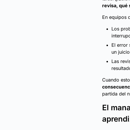
revisa, qué 
En equipos d
Los pro
interrup
El error
un juici
Las revi
resultado
Cuando esto 
consecuenci
partida del 
El mana
aprendi