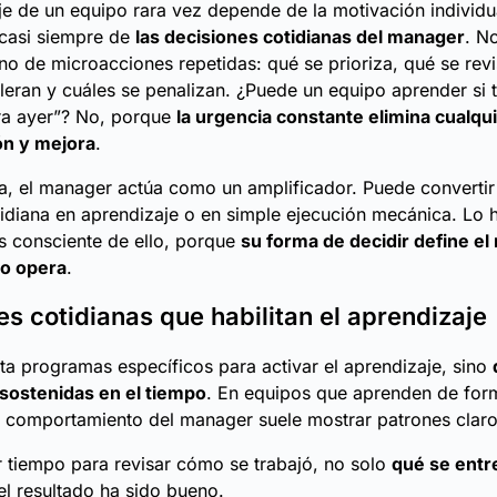
je de un equipo rara vez depende de la motivación individu
casi siempre de
las decisiones cotidianas del manager
. N
ino de microacciones repetidas: qué se prioriza, qué se rev
oleran y cuáles se penalizan. ¿Puede un equipo aprender si 
ra ayer”? No, porque
la urgencia constante elimina cualqu
ón y mejora
.
ca, el manager actúa como un amplificador. Puede convertir
tidiana en aprendizaje o en simple ejecución mecánica. Lo 
s consciente de ello, porque
su forma de decidir define el
po opera
.
es cotidianas que habilitan el aprendizaje
ta programas específicos para activar el aprendizaje, sino
sostenidas en el tiempo
. En equipos que aprenden de for
l comportamiento del manager suele mostrar patrones claro
 tiempo para revisar cómo se trabajó, no solo
qué se entr
l resultado ha sido bueno.