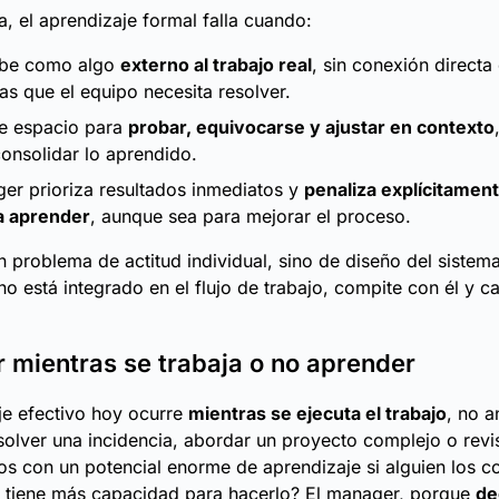
a, el aprendizaje formal falla cuando:
ibe como algo
externo al trabajo real
, sin conexión directa
s que el equipo necesita resolver.
te espacio para
probar, equivocarse y ajustar en contexto
onsolidar lo aprendido.
er prioriza resultados inmediatos y
penaliza explícitamen
a aprender
, aunque sea para mejorar el proceso.
n problema de actitud individual, sino de diseño del sistem
no está integrado en el flujo de trabajo, compite con él y c
 mientras se trabaja o no aprender
je efectivo hoy ocurre
mientras se ejecuta el trabajo
, no a
olver una incidencia, abordar un proyecto complejo o revis
 con un potencial enorme de aprendizaje si alguien los co
n tiene más capacidad para hacerlo? El manager, porque
de