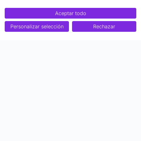
Aceptar todo
Personalizar selección
Rechazar
Enfoque
Soluciones
Metodología SENDA
Aprendizaje Estratégico
Nosotros
Colaboraciones
Quiénes somos
Ser Profesor Top
Biblioteca de contenidos