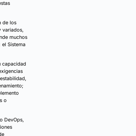
estas
 de los
 variados,
donde muchos
 el Sistema
u capacidad
exigencias
estabilidad,
enamiento;
 elemento
s o
ero DevOps,
ciones
de