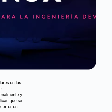
ares en las
e
ionalmente y
dicas que se
 correr en