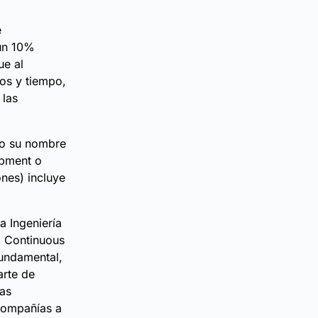
e
un 10%
ue al
os y tiempo,
 las
mo su nombre
pment o
nes) incluye
a Ingeniería
o Continuous
fundamental,
arte de
as
 compañías a