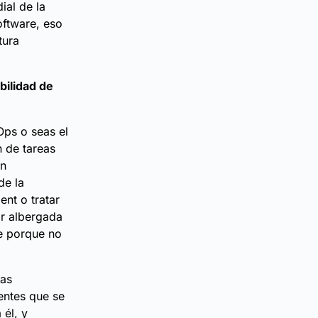
ial de la
oftware, eso
tura
bilidad de
ps o seas el
 de tareas
un
de la
ent o tratar
ar albergada
te porque no
las
dentes que se
 él, y