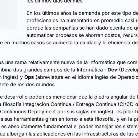
los últimos días del mes.
En los últimos años la demanda por este tipo d
profesionales ha aumentado en promedio casi 
porque las compañías se han dado cuenta de q
automatizar procesos se ahorran costos, recurs
e en muchos casos se aumenta la calidad y la eficiencia de
ps una rama relativamente nueva de la informática que co
mbina dos grandes campos de la Informática :
Dev
(Develo
n inglés) y
Ops
(abreviatura en el idioma inglés de Operacio
ante de los dos mundos.
de desarrollo podemos mencionar que la piedra angular de l
 filosofía Integración Continua / Entrega Continua (CI/CD 
/ Continuous Deployment por sus siglas en inglés), es pilar 
as sus herramientas giran en torno a esta filosofía, y en la p
es absolutamente fundamental el poder manejar los sistem
ue albergan las aplicaciones en las infraestructuras de las