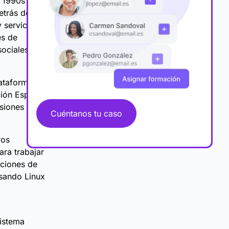
s 1990s ha
etrás de
 servicios,
es de
sociales de
ataformas de
ción Espacial
rsiones de
Cuéntanos tu caso
ros
ra trabajar
aciones de
usando Linux
istema