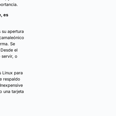
portancia.
e, es
 su apertura
 camaleónico
orma. Se
 Desde el
 servir, o
s Linux para
de respaldo
Inexpensive
o una tarjeta