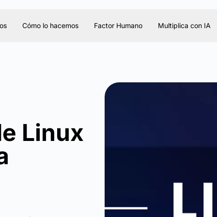
os
Cómo lo hacemos
Factor Humano
Multiplica con IA
de Linux
a