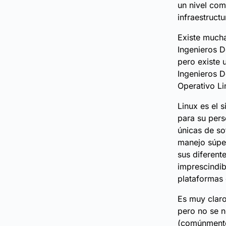
un nivel com
infraestruct
Existe much
Ingenieros D
pero existe
Ingenieros D
Operativo Li
Linux es el 
para su pers
únicas de so
manejo súpe
sus diferent
imprescindib
plataformas 
Es muy claro
pero no se n
(comúnmente