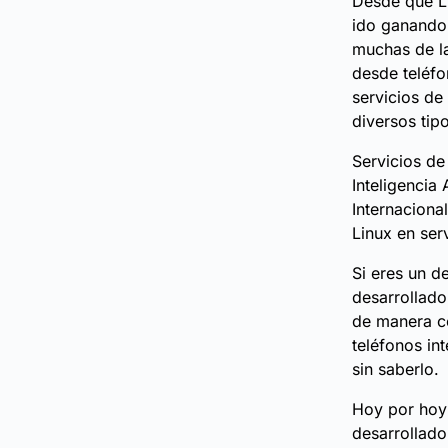
Desde que Li
ido ganando 
muchas de la
desde teléfo
servicios de
diversos tip
Servicios de
Inteligencia
Internaciona
Linux en se
Si eres un d
desarrollado
de manera c
teléfonos in
sin saberlo.
Hoy por hoy
desarrollado