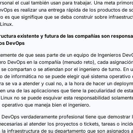
rsonal el cual también usan para trabajar. Una meta primord
evOps es realizar una entrega rápida de los productos de s
o es que signifique que se deba construir sobre infraestruc
 Linux.
tructura existente y futura de las compañías son responsa
ros DevOps
emente de que seas parte de un equipo de Ingenieros DevO
ero DevOps en la compañía (menudo reto), cada asignación
 se compartan o se atiendan por el ingeniero de turno. En 
 de informática no se puede elegir qué sistema operativo 
ura se va a atender y cual no, a la hora de hacer un deploym
 en una de las aplicaciones que tiene la peculiaridad de est
 Linux no se puede esquivar esta responsabilidad solamen
a operativo que maneja bien el ingeniero.
o DevOps verdaderamente profesional tiene que demostrar 
necesarias al atender los proyectos o tickets, tareas o inci
 la infraestructura de su departamento que son asignados a