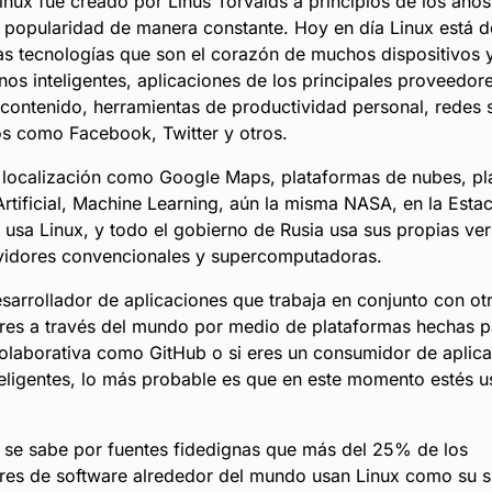
nux fue creado por Linus Torvalds a principios de los año
popularidad de manera constante. Hoy en día Linux está d
s tecnologías que son el corazón de muchos dispositivos y
nos inteligentes, aplicaciones de los principales proveedor
 contenido, herramientas de productividad personal, redes 
os como Facebook, Twitter y otros.
 localización como Google Maps, plataformas de nubes, pl
 Artificial, Machine Learning, aún la misma NASA, en la Esta
l usa Linux, y todo el gobierno de Rusia usa sus propias ve
rvidores convencionales y supercomputadoras.
esarrollador de aplicaciones que trabaja en conjunto con ot
res a través del mundo por medio de plataformas hechas pa
olaborativa como GitHub o si eres un consumidor de aplic
teligentes, lo más probable es que en este momento estés 
 se sabe por fuentes fidedignas que más del 25% de los
res de software alrededor del mundo usan Linux como su s