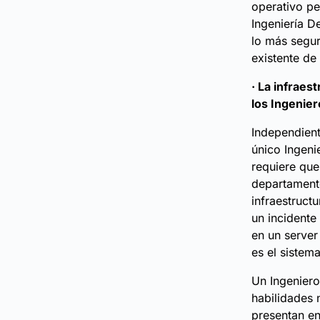
operativo pe
Ingeniería D
lo más segur
existente de
· La infraes
los Ingenie
Independient
único Ingeni
requiere que
departamento
infraestruct
un incidente
en un server
es el sistem
Un Ingenier
habilidades 
presentan en