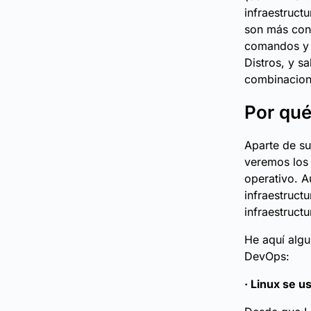
infraestruct
son más cono
comandos y 
Distros, y s
combinacione
Por qué
Aparte de su
veremos los 
operativo. A
infraestruct
infraestruct
He aquí algu
DevOps:
· Linux se u