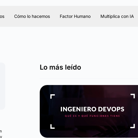
os
Cómo lo hacemos
Factor Humano
Multiplica con IA
Lo más leído
on
 y