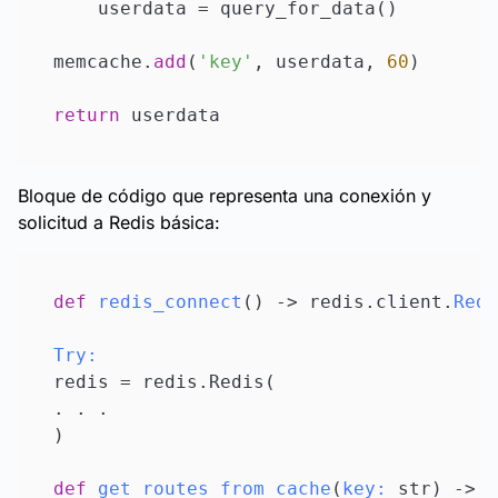
    userdata = query_for_data()

memcache.
add
(
'key'
, userdata, 
60
)

return
Bloque de código que representa una conexión y
solicitud a Redis básica:
def
redis_connect
() -> redis.client.
Redi
Try:
redis = redis.Redis(

. . .  

)

def
get_routes_from_cache
(
key:
 str
) -> 
s