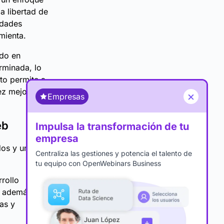
a libertad de
idades
mienta.
ado en
rminada, lo
sto permite a
ez mejora la
×
Empresas
eb
Impulsa la transformación de tu
empresa
os y un
Centraliza las gestiones y potencia el talento de
tu equipo con OpenWebinars Business
rollo
, además su
as y