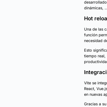
desarrollado
dinámicas, 
Hot relo
Una de las c
función perm
necesidad de
Esto signifi
tiempo real,
productivida
Integrac
Vite se inte
React, Vue.j
en nuevas ap
Gracias a su