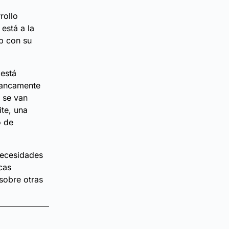
rollo
está a la
eb con su
está
francamente
e se van
te, una
o de
 necesidades
cas
 sobre otras