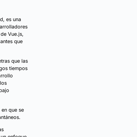
d, es una
arrolladores
de Vue.js,
iantes que
tras que las
rgos tiempos
rrollo
los
bajo
o en que se
antáneos.
as
a un enfoque