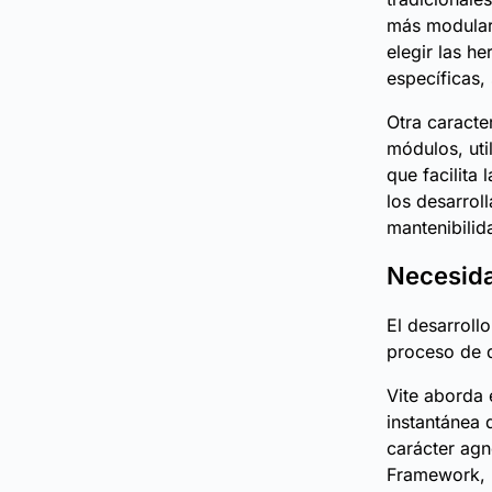
más modular 
elegir las h
específicas,
Otra caracte
módulos, ut
que facilita
los desarrol
mantenibilid
Necesida
El desarrol
proceso de d
Vite aborda 
instantánea 
carácter agn
Framework, p