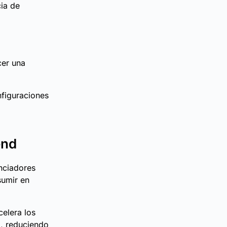
ia de
cer una
nfiguraciones
end
nciadores
sumir en
celera los
o, reduciendo