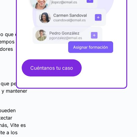
lo que es
tiempos de
adores
Cuéntanos tu caso
 que permite
e y mantener
 pueden
tectar
ás, Vite es
te a los