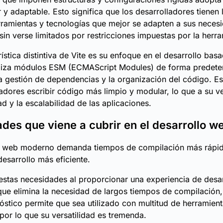
y adaptable. Esto significa que los desarrolladores tienen l
erramientas y tecnologías que mejor se adapten a sus neces
 sin verse limitados por restricciones impuestas por la herra
rística distintiva de Vite es su enfoque en el desarrollo bas
iliza módulos ESM (ECMAScript Modules) de forma predete
 la gestión de dependencias y la organización del código. E
ladores escribir código más limpio y modular, lo que a su v
ad y la escalabilidad de las aplicaciones.
des que viene a cubrir en el desarrollo w
lo web moderno demanda tiempos de compilación más rápid
esarrollo más eficiente.
estas necesidades al proporcionar una experiencia de desar
que elimina la necesidad de largos tiempos de compilación
óstico permite que sea utilizado con multitud de herramient
or lo que su versatilidad es tremenda.