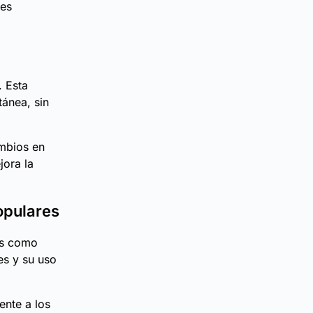
nes
. Esta
tánea, sin
ambios en
jora la
opulares
es como
es y su uso
ente a los