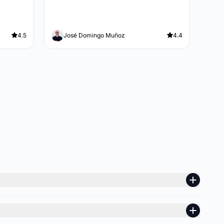
4.5
José Domingo Muñoz
4.4