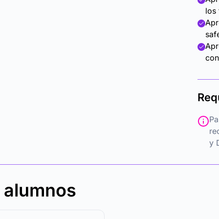
los
Apr
saf
Apr
con
Req
Pa
re
y 
s alumnos