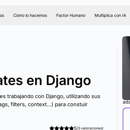
os
Cómo lo hacemos
Factor Humano
Multiplica con IA
ates en Django
La 
es trabajando con Django, utilizando sus
ada
gs, filters, context…) para constuir
5
(3 valoraciones)