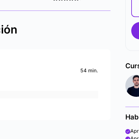
ción
Cur
54 min.
Hab
Apr
Apr