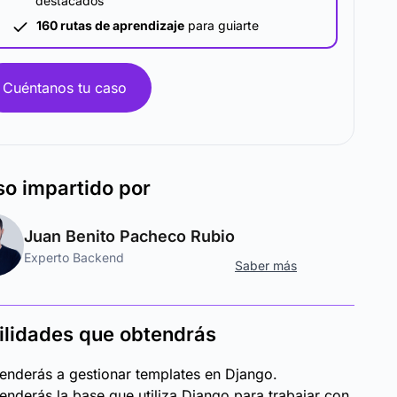
destacados
160 rutas de aprendizaje
para guiarte
Cuéntanos tu caso
so
impartido por
Juan Benito Pacheco Rubio
Experto Backend
Saber más
ilidades que obtendrás
enderás a gestionar templates en Django.
enderás la base que utiliza Django para trabajar con