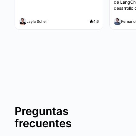
de LangCha
desarrollo 
Layla Scheli
4.6
Fernand
Preguntas
frecuentes